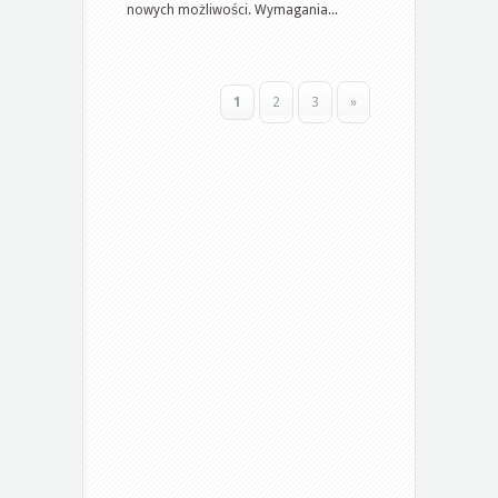
i
nowych możliwości. Wymagania...
korzyści
1
2
3
»