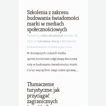
Szkolenia z zakresu
budowania świadomości
marki w mediach
społecznościowych
Posted by
cmlocalization.pl
on mar 29,
2022 in
Szkolenia i kursy
|
Możliwość
Szkolenia
komentowania
została wyłączona
z
W dzisiejszych czasach media
zakresu
społecznościowe odgrywają kluczową
budowania
rolę w budowaniu świadomości marki.
świadomości
Coraz więcej firm zdaje sobie sprawę,...
marki
w
Tłumaczenie
mediach
turystyczne: jak
społecznościowych
przyciągać
zagranicznych