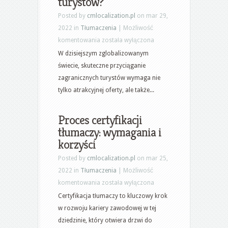
turystów?
Posted by
cmlocalization.pl
on mar 29,
2022 in
Tłumaczenia
|
Możliwość
Tłumaczenie
komentowania
została wyłączona
turystyczne:
W dzisiejszym zglobalizowanym
jak
świecie, skuteczne przyciąganie
przyciągać
zagranicznych turystów wymaga nie
zagranicznych
tylko atrakcyjnej oferty, ale także...
turystów?
Proces certyfikacji
tłumaczy: wymagania i
korzyści
Posted by
cmlocalization.pl
on mar 25,
2022 in
Tłumaczenia
|
Możliwość
Proces
komentowania
została wyłączona
certyfikacji
Certyfikacja tłumaczy to kluczowy krok
tłumaczy:
w rozwoju kariery zawodowej w tej
wymagania
dziedzinie, który otwiera drzwi do