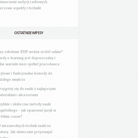
łumaczenie audycji radiowych:
luczowe aspekty i techniki
OSTATNIE WPISY
zy szkolenie BHP można zrobić online?
iedy e-learning jest dopuszczalny i
akie warunki musi spełnić pracodawca
tylowe i funkcjonalne komody do
ażdego wnętrza
rzygotuj się do nauki z najlepszymi
ateriałami i akcesoriami
zybkie i skuteczne metody nauki
ngielskiego – jak opanować język w
rótkim czasie?
0 niezawodnych technik nauki na
aturę: Jak skutecznie przyswajać
iedzę