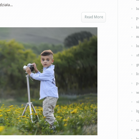
ziała...
l
Read More
p
k
m
l
s
g
l
p
w
s
l
c
m
k