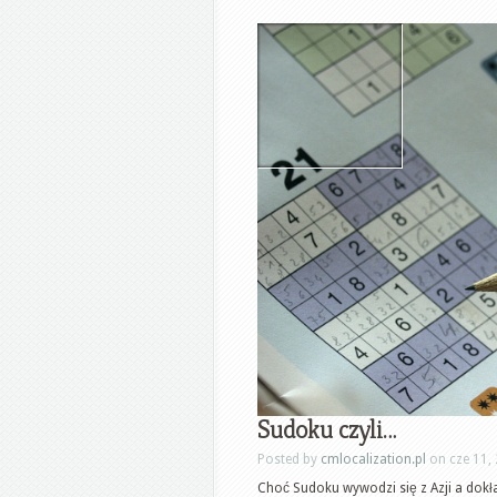
Sudoku czyli…
Posted by
cmlocalization.pl
on cze 11,
Choć Sudoku wywodzi się z Azji a dokład