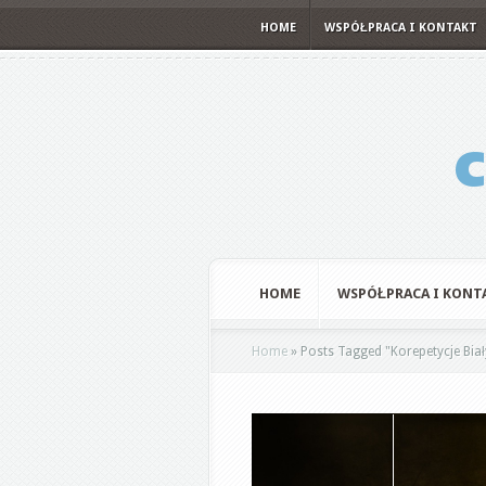
HOME
WSPÓŁPRACA I KONTAKT
HOME
WSPÓŁPRACA I KONT
Home
»
Posts Tagged
"
Korepetycje Bia