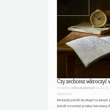
Czy zechcesz wkroczyć 
Posted by
cmlocalization.pl
on wrz 23,
wyłączona
Nie każdy potrafi się skupić na danym 
potrafi zrozumieć przekaz kierowany do