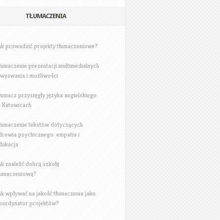
TŁUMACZENIA
ak prowadzić projekty tłumaczeniowe?
łumaczenie prezentacji multimedialnych
 wyzwania i możliwości
łumacz przysięgły języka angielskiego
 Katowicach
łumaczenie tekstów dotyczących
drowia psychicznego: empatia i
dukacja
ak znaleźć dobrą szkołę
łumaczeniową?
ak wpływać na jakość tłumaczenia jako
oordynator projektów?