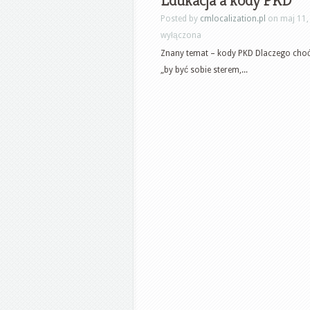
Edukacja a kody PKD
Posted by
cmlocalization.pl
on maj 11,
wyłączona
Znany temat – kody PKD Dlaczego choć 
„by być sobie sterem,...