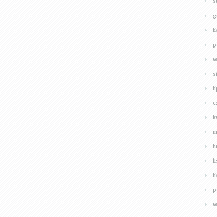
s
g
l
p
w
s
l
c
k
m
l
l
l
p
w