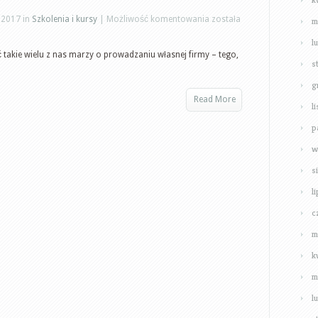
Edukacja
 2017 in
Szkolenia i kursy
|
Możliwość komentowania
została
m
a
l
kody
takie wielu z nas marzy o prowadzaniu własnej firmy – tego,
s
PKD
g
Read More
l
p
w
s
l
c
m
k
m
l