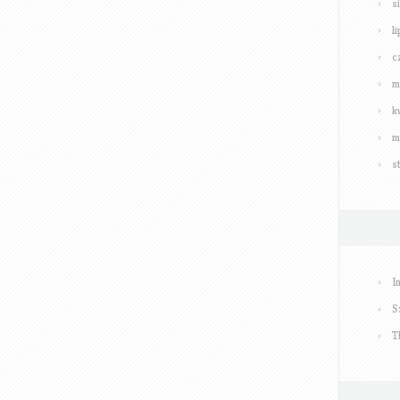
s
l
c
m
k
m
s
I
S
T