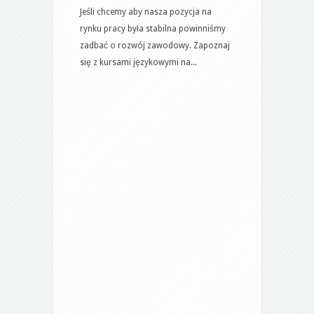
zadbać
Jeśli chcemy aby nasza pozycja na
o
rynku pracy była stabilna powinniśmy
swój
zadbać o rozwój zawodowy. Zapoznaj
rozwój
się z kursami językowymi na...
zawodowy