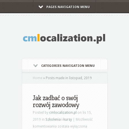
PAGES NAVIGATION MENU
CATEGORIES NAVIGATION MENU
Home
»
Posts made in listopad, 2019
Jak zadbać o swój
rozwój zawodowy
Posted by
cmlocalization.pl
on lis 15,
2019 in
Szkolenia i kursy
|
Możliwość
Jak
komentowania
została wyłączona