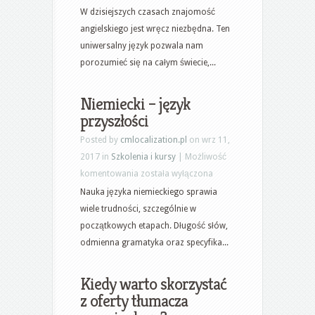
rozpocząć
W dzisiejszych czasach znajomość
naukę
angielskiego jest wręcz niezbędna. Ten
języka
uniwersalny język pozwala nam
angielskiego?
porozumieć się na całym świecie,...
Niemiecki – język
przyszłości
Posted by
cmlocalization.pl
on wrz 11,
2017 in
Szkolenia i kursy
|
Możliwość
Niemiecki
komentowania
została wyłączona
–
Nauka języka niemieckiego sprawia
język
wiele trudności, szczególnie w
przyszłości
początkowych etapach. Długość słów,
odmienna gramatyka oraz specyfika...
Kiedy warto skorzystać
z oferty tłumacza