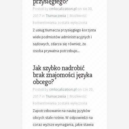
przysięgłego?
Posted by
cmlocalization.pl
on sie 30,
2017 in
Tłumaczenia
|
Możliwość
Kiedy
komentowania
została wyłączona
warto
Z usług tłumacza przysięgłego korzysta
skorzystać
wiele podmiotów administracyjnych i
z
sądowych, zdarza się również, że
oferty
osoba prywatna potrzebuje...
tłumacza
przysięgłego?
Jak szybko nadrobić
brak znajomości języka
obcego?
Posted by
cmlocalization.pl
on cze 20,
2017 in
Tłumaczenia
|
Możliwość
Jak
komentowania
została wyłączona
szybko
Zapotrzebowanie na naukę języków
nadrobić
obcych stale rośnie. W odpowiedzi na
brak
coraz wyższe wymagania, jakie stawia