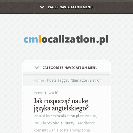
PAGES NAVIGATION MENU
CATEGORIES NAVIGATION MENU
Home
»
Posts Tagged
"
tłumaczenia stron
internetowych"
Jak rozpocząć naukę
języka angielskiego?
Posted by
cmlocalization.pl
on wrz 30,
2017 in
Szkolenia i kursy
|
Możliwość
Jak
komentowania
została wyłączona