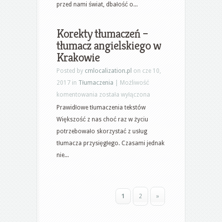
znajomości
przed nami świat, dbałość o...
języka
obcego?
Korekty tłumaczeń –
tłumacz angielskiego w
Krakowie
Posted by
cmlocalization.pl
on cze 10,
2017 in
Tłumaczenia
|
Możliwość
Korekty
komentowania
została wyłączona
tłumaczeń
Prawidłowe tłumaczenia tekstów
–
Większość z nas choć raz w życiu
tłumacz
potrzebowało skorzystać z usług
angielskiego
tłumacza przysięgłego. Czasami jednak
w
nie...
Krakowie
1
2
»