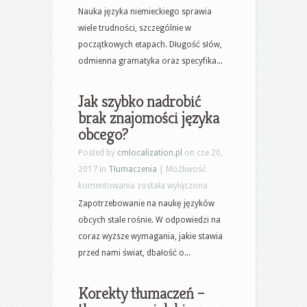
–
Nauka języka niemieckiego sprawia
język
wiele trudności, szczególnie w
przyszłości
początkowych etapach. Długość słów,
odmienna gramatyka oraz specyfika...
Jak szybko nadrobić
brak znajomości języka
obcego?
Posted by
cmlocalization.pl
on cze 20,
2017 in
Tłumaczenia
|
Możliwość
Jak
komentowania
została wyłączona
szybko
Zapotrzebowanie na naukę języków
nadrobić
obcych stale rośnie. W odpowiedzi na
brak
coraz wyższe wymagania, jakie stawia
znajomości
przed nami świat, dbałość o...
języka
obcego?
Korekty tłumaczeń –