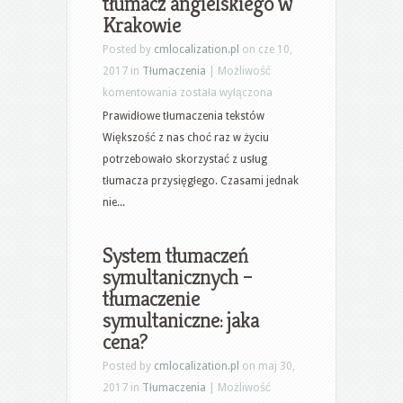
tłumacz angielskiego w
Krakowie
Posted by
cmlocalization.pl
on cze 10,
2017 in
Tłumaczenia
|
Możliwość
Korekty
komentowania
została wyłączona
tłumaczeń
Prawidłowe tłumaczenia tekstów
–
Większość z nas choć raz w życiu
tłumacz
potrzebowało skorzystać z usług
angielskiego
tłumacza przysięgłego. Czasami jednak
w
nie...
Krakowie
System tłumaczeń
symultanicznych –
tłumaczenie
symultaniczne: jaka
cena?
Posted by
cmlocalization.pl
on maj 30,
2017 in
Tłumaczenia
|
Możliwość