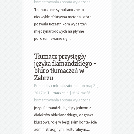
System
komentowania
została wyłączona
tłumaczeń
Tłumaczenie symultaniczne to
symultanicznych
niezwykle efektywna metoda, która
–
pozwala uczestnikom wydarzeń
tłumaczenie
międzynarodowych na płynne
symultaniczne:
porozumiewanie się,...
jaka
cena?
Tłumacz przysięgły
języka flamandzkiego –
biuro tłumaczeń w
Zabrzu
Posted by
cmlocalization.pl
on maj 21,
2017 in
Tłumaczenia
|
Możliwość
Tłumacz
komentowania
została wyłączona
przysięgły
Język flamandzki, będący jednym z
języka
dialektów niderlandzkiego, odgrywa
flamandzkiego
kluczową rolę w belgijskim kontekście
–
administracyjnym i kulturalnym,...