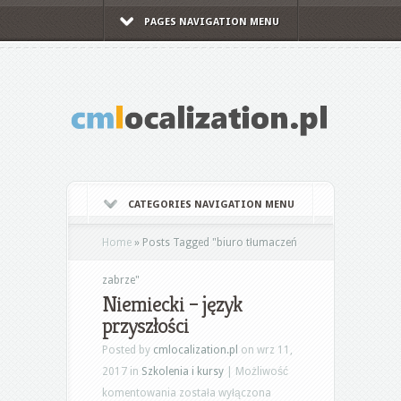
PAGES NAVIGATION MENU
CATEGORIES NAVIGATION MENU
Home
»
Posts Tagged
"
biuro tłumaczeń
zabrze"
Niemiecki – język
przyszłości
Posted by
cmlocalization.pl
on wrz 11,
2017 in
Szkolenia i kursy
|
Możliwość
Niemiecki
komentowania
została wyłączona