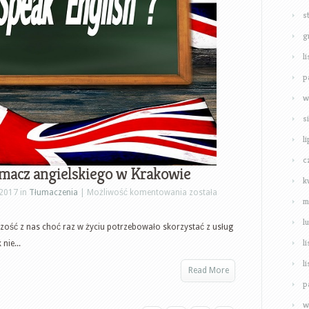
s
g
l
p
w
s
l
c
umacz angielskiego w Krakowie
k
Korekty
 2017 in
Tłumaczenia
|
Możliwość komentowania
została
m
tłumaczeń
l
–
ość z nas choć raz w życiu potrzebowało skorzystać z usług
tłumacz
l
nie...
angielskiego
l
Read More
w
p
Krakowie
w