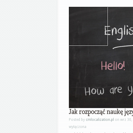
Jak rozpocząć naukę jęz
Posted by
cmlocalization.pl
on wrz 30,
wyłączona