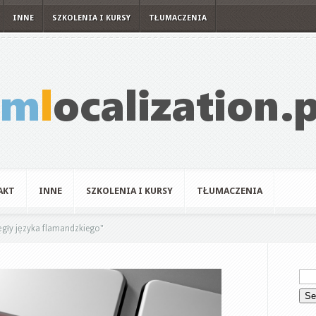
INNE
SZKOLENIA I KURSY
TŁUMACZENIA
AKT
INNE
SZKOLENIA I KURSY
TŁUMACZENIA
ęgły języka flamandzkiego"