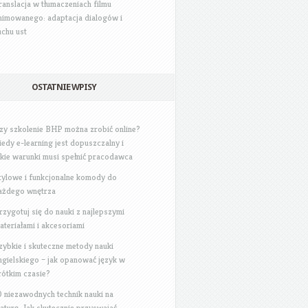
ranslacja w tłumaczeniach filmu
nimowanego: adaptacja dialogów i
uchu ust
OSTATNIE WPISY
zy szkolenie BHP można zrobić online?
iedy e-learning jest dopuszczalny i
akie warunki musi spełnić pracodawca
tylowe i funkcjonalne komody do
ażdego wnętrza
rzygotuj się do nauki z najlepszymi
ateriałami i akcesoriami
zybkie i skuteczne metody nauki
ngielskiego – jak opanować język w
rótkim czasie?
0 niezawodnych technik nauki na
aturę: Jak skutecznie przyswajać