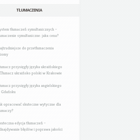
TŁUMACZENIA
ystem tłumaczeń symultanicznych –
łumaczenie symultaniczne: jaka cena?
ajtrudniejsze do przetłumaczenia
diomy
łumacz przysięgły języka ukraińskiego
 Tłumacz ukraińsko polski w Krakowie
łumacz przysięgły języka angielskiego
 Gdańsku
ak opracować skuteczne wytyczne dla
łumaczy?
kuteczna edycja tłumaczeń –
dnajdywanie błędów i poprawa jakości