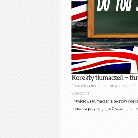
Korekty tłumaczeń – tł
Posted by
cmlocalization.pl
on cze 10,
wyłączona
Prawidłowe tłumaczenia tekstów Większ
tłumacza przysięgłego. Czasami jednak 