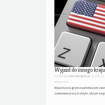
Wyjazd do innego kraju-
Posted by
cmlocalization.pl
on paź 22,
wyłączona
Wyjazd poza granice państwa jest zaws
znalezienie pracy w innym, obcym miejsc