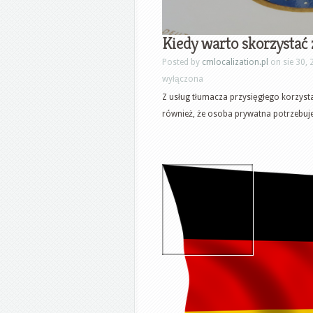
Kiedy warto skorzystać 
Posted by
cmlocalization.pl
on sie 30, 
wyłączona
Z usług tłumacza przysięgłego korzyst
również, że osoba prywatna potrzebuje.