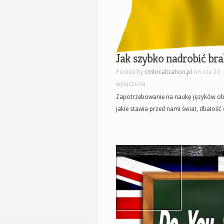
Jak szybko nadrobić bra
Posted by
cmlocalization.pl
on cze 20,
wyłączona
Zapotrzebowanie na naukę języków obc
jakie stawia przed nami świat, dbałość o