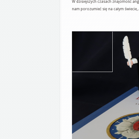
W dzisiejszych czasach znajomość angi
nam porozumieć się na całym świecie,..