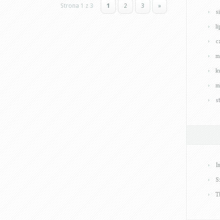
Strona 1 z 3
1
2
3
»
s
l
c
m
k
m
s
I
S
T