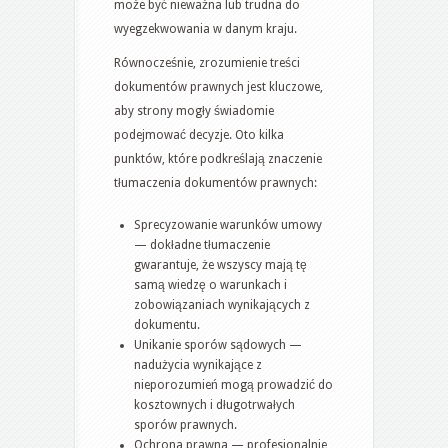
może być nieważna lub trudna do
wyegzekwowania w danym kraju.
Równocześnie, zrozumienie treści
dokumentów prawnych jest kluczowe,
aby strony mogły świadomie
podejmować decyzje. Oto kilka
punktów, które podkreślają znaczenie
tłumaczenia dokumentów prawnych:
Sprecyzowanie warunków umowy
— dokładne tłumaczenie
gwarantuje, że wszyscy mają tę
samą wiedzę o warunkach i
zobowiązaniach wynikających z
dokumentu.
Unikanie sporów sądowych —
nadużycia wynikające z
nieporozumień mogą prowadzić do
kosztownych i długotrwałych
sporów prawnych.
Ochrona prawna — profesjonalnie