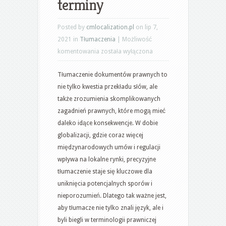
terminy
Posted by
cmlocalization.pl
on lip 7,
2021 in
Tłumaczenia
|
Możliwość
Tłumaczenie
komentowania
została wyłączona
dokumentów
Tłumaczenie dokumentów prawnych to
prawnych:
nie tylko kwestia przekładu słów, ale
kluczowe
także zrozumienia skomplikowanych
zasady
zagadnień prawnych, które mogą mieć
i
daleko idące konsekwencje. W dobie
terminy
globalizacji, gdzie coraz więcej
międzynarodowych umów i regulacji
wpływa na lokalne rynki, precyzyjne
tłumaczenie staje się kluczowe dla
uniknięcia potencjalnych sporów i
nieporozumień. Dlatego tak ważne jest,
aby tłumacze nie tylko znali język, ale i
byli biegli w terminologii prawniczej