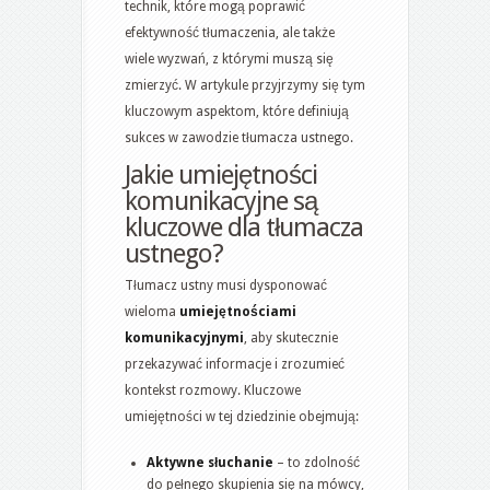
technik, które mogą poprawić
efektywność tłumaczenia, ale także
wiele wyzwań, z którymi muszą się
zmierzyć. W artykule przyjrzymy się tym
kluczowym aspektom, które definiują
sukces w zawodzie tłumacza ustnego.
Jakie umiejętności
komunikacyjne są
kluczowe dla tłumacza
ustnego?
Tłumacz ustny musi dysponować
wieloma
umiejętnościami
komunikacyjnymi
, aby skutecznie
przekazywać informacje i zrozumieć
kontekst rozmowy. Kluczowe
umiejętności w tej dziedzinie obejmują:
Aktywne słuchanie
– to zdolność
do pełnego skupienia się na mówcy,