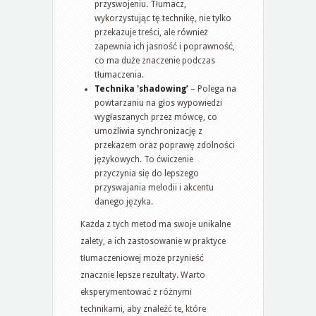
przyswojeniu. Tłumacz,
wykorzystując tę technikę, nie tylko
przekazuje treści, ale również
zapewnia ich jasność i poprawność,
co ma duże znaczenie podczas
tłumaczenia.
Technika 'shadowing’
– Polega na
powtarzaniu na głos wypowiedzi
wygłaszanych przez mówcę, co
umożliwia synchronizację z
przekazem oraz poprawę zdolności
językowych. To ćwiczenie
przyczynia się do lepszego
przyswajania melodii i akcentu
danego języka.
Każda z tych metod ma swoje unikalne
zalety, a ich zastosowanie w praktyce
tłumaczeniowej może przynieść
znacznie lepsze rezultaty. Warto
eksperymentować z różnymi
technikami, aby znaleźć te, które