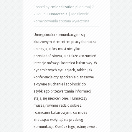
Posted by
cmlocalization.pl
on maj 7,
2021 in
Tłumaczenia
|
Możliwość
Najważniejsze
komentowania
została wyłączona
umiejętności
Umiejętności komunikacyjne są
komunikacyjne
kluczowym elementem pracy tłumacza
tłumacza
ustnego, który musi nie tylko
ustnego
przekładać słowa, ale także zrozumieć
intencje mówcy i kontekst kulturowy. W
dynamicznych sytuacjach, takich jak
konferencje czy spotkania biznesowe,
aktywne słuchanie i zdolność do
szybkiego przetwarzania informacji
stają się nieocenione. Tłumaczzy
muszą również radzić sobie z
różnicami kulturowymi, co może
znacząco wpłynąć na przebieg
komunikacji. Oprócz tego, istnieje wiele