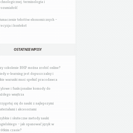
echnologicznej: terminologia i
rozumiałość
łumaczenie tekstów ekonomicznych –
recyzja i kontekst
OSTATNIE WPISY
zy szkolenie BHP można zrobić online?
iedy e-learning jest dopuszczalny i
akie warunki musi spełnić pracodawca
tylowe i funkcjonalne komody do
ażdego wnętrza
rzygotuj się do nauki z najlepszymi
ateriałami i akcesoriami
zybkie i skuteczne metody nauki
ngielskiego – jak opanować język w
rótkim czasie?