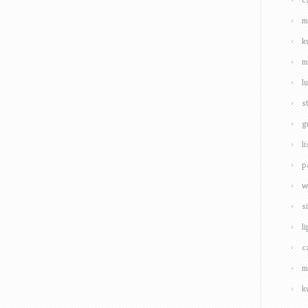
m
k
m
l
s
g
l
p
w
s
l
c
m
k