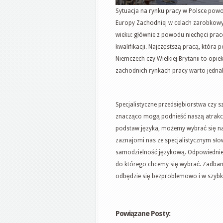
Sytuacja na rynku pracy w Polsce pow
Europy Zachodniej w celach zarobkowyc
wieku: głównie z powodu niechęci pra
kwalifikacji. Najczęstszą pracą, któr
Niemczech czy Wielkiej Brytanii to op
zachodnich rynkach pracy warto jedna
Specjalistyczne przedsiębiorstwa czy s
znacząco mogą podnieść naszą atrakc
podstaw języka, możemy wybrać się n
zaznajomi nas ze specjalistycznym sł
samodzielność językową. Odpowiednie 
do którego chcemy się wybrać. Zadbani
odbędzie się bezproblemowo i w szybk
Powiązane Posty: