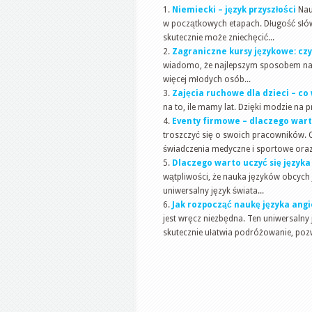
Niemiecki – język przyszłości
Nau
w początkowych etapach. Długość słó
skutecznie może zniechęcić...
Zagraniczne kursy językowe: czy
wiadomo, że najlepszym sposobem na n
więcej młodych osób...
Zajęcia ruchowe dla dzieci – co
na to, ile mamy lat. Dzięki modzie na 
Eventy firmowe – dlaczego wart
troszczyć się o swoich pracowników. O
świadczenia medyczne i sportowe oraz
Dlaczego warto uczyć się język
wątpliwości, że nauka języków obcych j
uniwersalny język świata...
Jak rozpocząć naukę języka angi
jest wręcz niezbędna. Ten uniwersalny
skutecznie ułatwia podróżowanie, pozw