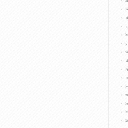
m
l
s
g
l
p
w
s
l
c
k
m
l
l
l