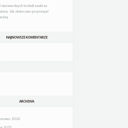
0 niezawodnych technik nauki na
aturę: Jak skutecznie przyswajać
iedzę
NAJNOWSZE KOMENTARZE
ARCHIWA
zerwiec 2026
aj 2025