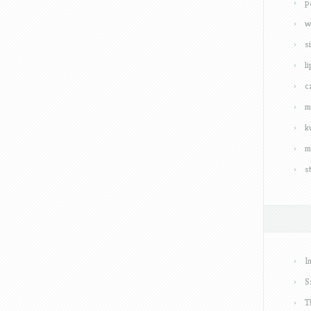
p
w
s
l
c
m
k
m
s
I
S
T