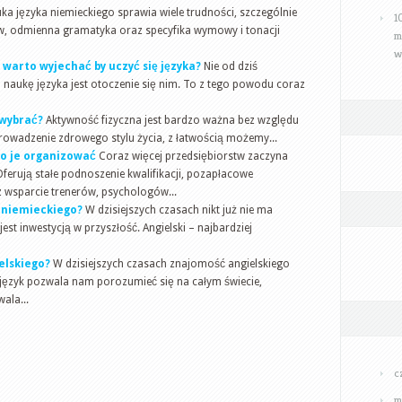
ka języka niemieckiego sprawia wiele trudności, szczególnie
1
w, odmienna gramatyka oraz specyfika wymowy i tonacji
m
w
 warto wyjechać by uczyć się języka?
Nie od dziś
aukę języka jest otoczenie się nim. To z tego powodu coraz
 wybrać?
Aktywność fizyczna jest bardzo ważna bez względu
prowadzenie zdrowego stylu życia, z łatwością możemy...
o je organizować
Coraz więcej przedsiębiorstw zaczyna
ferują stałe podnoszenie kwalifikacji, pozapłacowe
 wsparcie trenerów, psychologów...
a niemieckiego?
W dzisiejszych czasach nikt już nie ma
est inwestycją w przyszłość. Angielski – najbardziej
elskiego?
W dzisiejszych czasach znajomość angielskiego
 język pozwala nam porozumieć się na całym świecie,
ala...
c
m