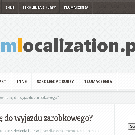
INNE
SZKOLENIA I KURSY
TŁUMACZENIA
AKT
INNE
SZKOLENIA I KURSY
TŁUMACZENIA
ować się do wyjazdu zarobkowego?
ię do wyjazdu zarobkowego?
Jak
2017 in
Szkolenia i kursy
|
Możliwość komentowania
została