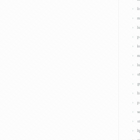
l
m
l
p
k
m
l
s
g
l
p
w
s
l
c