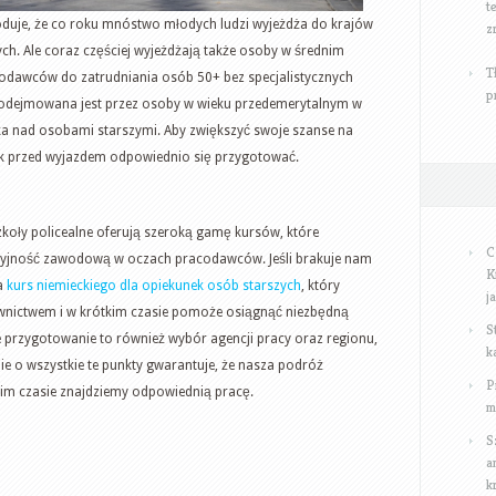
t
oduje, że co roku mnóstwo młodych ludzi wyjeżdża do krajów
z
h. Ale coraz częściej wyjeżdżają także osoby w średnim
T
codawców do zatrudniania osób 50+ bez specjalistycznych
p
a podejmowana jest przez osoby w wieku przedemerytalnym w
ieka nad osobami starszymi. Aby zwiększyć swoje szanse na
k przed wyjazdem odpowiednio się przygotować.
zkoły policealne oferują szeroką gamę kursów, które
C
yjność zawodową w oczach pracodawców. Jeśli brakuje nam
K
a
kurs niemieckiego dla opiekunek osób starszych
, który
j
ownictwem i w krótkim czasie pomoże osiągnąć niezbędną
S
przygotowanie to również wybór agencji pracy oraz regionu,
k
e o wszystkie te punkty gwarantuje, że nasza podróż
P
im czasie znajdziemy odpowiednią pracę.
m
S
a
k