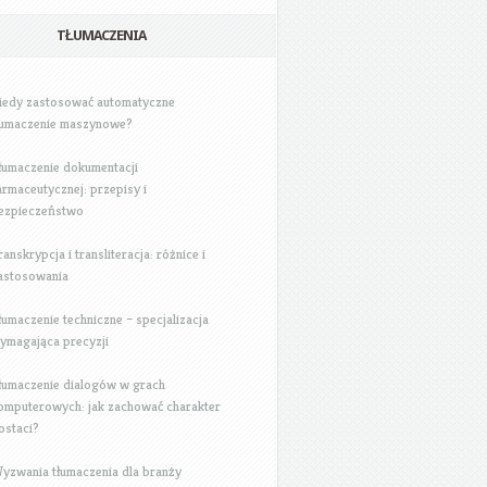
TŁUMACZENIA
iedy zastosować automatyczne
łumaczenie maszynowe?
łumaczenie dokumentacji
armaceutycznej: przepisy i
ezpieczeństwo
ranskrypcja i transliteracja: różnice i
astosowania
łumaczenie techniczne – specjalizacja
ymagająca precyzji
łumaczenie dialogów w grach
omputerowych: jak zachować charakter
ostaci?
yzwania tłumaczenia dla branży