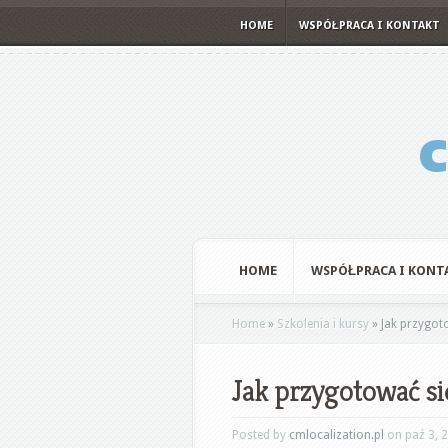
HOME
WSPÓŁPRACA I KONTAKT
HOME
WSPÓŁPRACA I KONT
Home
»
Szkolenia i kursy
»
Jak przygot
Jak przygotować s
Posted by
cmlocalization.pl
on paź 3, 