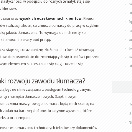
elastyczności w podejściu do różnych tematyk staje się
w
 klientów.
s
 czasu oraz
wysokich oczekiwaniach klientów
. Klienci
l
ów realizacji zleceń, co zmusza tłumaczy do pracy w szybkim
c
ką jakość tłumaczenia. To wymaga od nich nie tylko
m
 zdolności do pracy pod presją.
k
za staje się coraz bardziej złożona, ale również otwierają
m
otowi dostosować się do zmieniających się trendów i potrzeb
wym elementem sukcesu staje się ciągłe uczenie się i
s
runki rozwoju zawodu tłumacza?
ią będzie silnie związana z postępem technologicznym,
igencji i narzędzi tłumaczeniowych. Dzięki nowym
umaczenia maszynowego, tłumacze będą mieli szansę na
I
h zadań na bardziej złożone i kreatywne wyzwania, które
S
kstu oraz empatii.
T
 lepsze w tłumaczeniu technicznych tekstów czy dokumentów