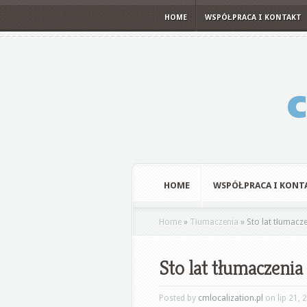
HOME
WSPÓŁPRACA I KONTAKT
HOME
WSPÓŁPRACA I KONT
Home
»
Tłumaczenia
»
Sto lat tłumacze
Sto lat tłumaczenia
Posted by
cmlocalization.pl
on lip 21, 