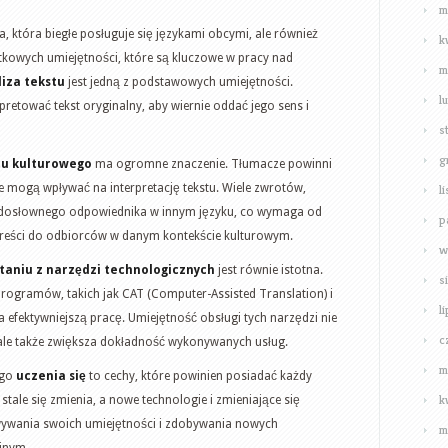
m
, która biegłe posługuje się językami obcymi, ale również
k
tkowych umiejętności, które są kluczowe w pracy nad
m
iza tekstu
jest jedną z podstawowych umiejętności.
l
retować tekst oryginalny, aby wiernie oddać jego sens i
s
g
tu kulturowego
ma ogromne znaczenie. Tłumacze powinni
e mogą wpływać na interpretację tekstu. Wiele zwrotów,
l
dosłownego odpowiednika w innym języku, co wymaga od
p
reści do odbiorców w danym kontekście kulturowym.
w
staniu z narzędzi technologicznych
jest równie istotna.
s
rogramów, takich jak CAT (Computer-Assisted Translation) i
l
a efektywniejszą pracę. Umiejętność obsługi tych narzędzi nie
c
 ale także zwiększa dokładność wykonywanych usług.
m
ego
uczenia się
to cechy, które powinien posiadać każdy
k
tale się zmienia, a nowe technologie i zmieniające się
ywania swoich umiejętności i zdobywania nowych
m
jnym.