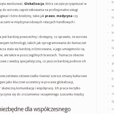
l
aczęła ewoluować.
Globalizacja
, która zaczęła przyspieszać w
m
się do wzrostu zapotrzebowania na profesjonalne usługi
giwać różne dziedziny, takie jak
prawo
,
medycyna
czy
l
 graczami w międzynarodowych relacjach handlowych i
p
k
 jest bardziej powszechny i dostępny, co sprawiło, że wzrosła
m
ozwojem technologii, takich jak oprogramowanie do tłumaczeń
l
cza stała się bardziej zróżnicowana, a jego umiejętności są
s
ków, ale także w poszczególnych branżach. Tłumacze obecnie
we z wiedzą specjalistyczną, co jeszcze bardziej podnosi ich
g
l
ołeczeństwie odzwierciedla również szersze zmiany kulturowe
p
ani jako kluczowi uczestnicy w procesie globalizacji,
w
 skuteczną komunikację i współpracę. Ich praca nie tylko
s
przyczynia się do zrozumienia i wzajemnego szacunku między
l
 niezbędne dla współczesnego
c