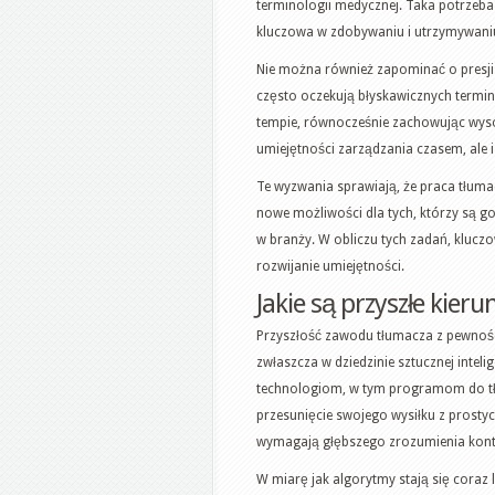
terminologii medycznej. Taka potrzeba 
kluczowa w zdobywaniu i utrzymywaniu
Nie można również zapominać o presji
często oczekują błyskawicznych termin
tempie, równocześnie zachowując wyso
umiejętności zarządzania czasem, ale i
Te wyzwania sprawiają, że praca tłumac
nowe możliwości dla tych, którzy są g
w branży. W obliczu tych zadań, kluczo
rozwijanie umiejętności.
Jakie są przyszłe kie
Przyszłość zawodu tłumacza z pewnośc
zwłaszcza w dziedzinie sztucznej intel
technologiom, w tym programom do tł
przesunięcie swojego wysiłku z prostyc
wymagają głębszego zrozumienia konte
W miarę jak algorytmy stają się coraz