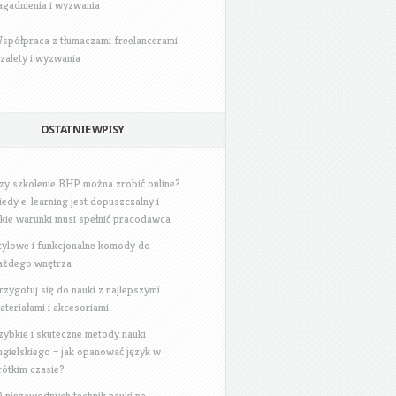
agadnienia i wyzwania
spółpraca z tłumaczami freelancerami
 zalety i wyzwania
OSTATNIE WPISY
zy szkolenie BHP można zrobić online?
iedy e-learning jest dopuszczalny i
akie warunki musi spełnić pracodawca
tylowe i funkcjonalne komody do
ażdego wnętrza
rzygotuj się do nauki z najlepszymi
ateriałami i akcesoriami
zybkie i skuteczne metody nauki
ngielskiego – jak opanować język w
rótkim czasie?
0 niezawodnych technik nauki na