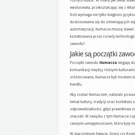
różnych kultur. W miarę jak świat staw
ewoluowała, przekształcając się z elit
Dziś wymaga nie tylko biegłości językow
dostosowania się do zmieniających się
automatyzacji, tłumacze muszą stawić
kształtowana przez rozwój technologii.
zawodu?
Jakie są początki zaw
Początki zawodu
tłumacza
sięgają st
komunikacji między różnymi kulturami i
zróżnicowane, tłumacze byli mostem łą
handlu.
Aby zostać tłumaczem, należało posiada
temat kultury, tradycji oraz kontekstu
odpowiedzialności, gdyż prawidłowe zr
znaczeń. W związku z tym tłumacze częs
cennymi umiejętnościami, które były n
W starożytnym Egipcie, Grecji czy Rzymie