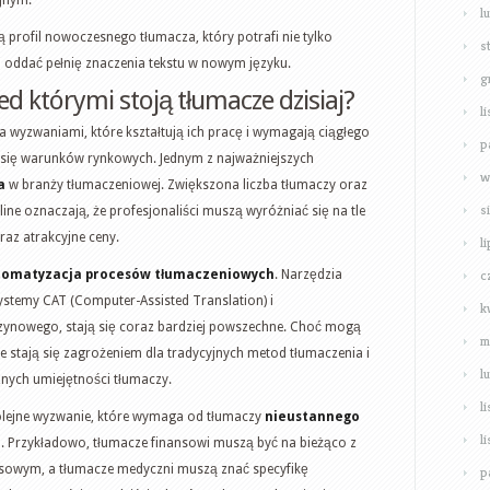
l
 profil nowoczesnego tłumacza, który potrafi nie tylko
s
i oddać pełnię znaczenia tekstu w nowym języku.
g
ed którymi stoją tłumacze dzisiaj?
l
a wyzwaniami, które kształtują ich pracę i wymagają ciągłego
p
się warunków rynkowych. Jednym z najważniejszych
w
a
w branży tłumaczeniowej. Zwiększona liczba tłumaczy oraz
s
ne oznaczają, że profesjonaliści muszą wyróżniać się na tle
raz atrakcyjne ceny.
l
c
tomatyzacja procesów tłumaczeniowych
. Narzędzia
ystemy CAT (Computer-Assisted Translation) i
k
nowego, stają się coraz bardziej powszechne. Choć mogą
m
e stają się zagrożeniem dla tradycyjnych metod tłumaczenia i
l
nych umiejętności tłumaczy.
l
kolejne wyzwanie, które wymaga od tłumaczy
nieustannego
l
i
. Przykładowo, tłumacze finansowi muszą być na bieżąco z
nsowym, a tłumacze medyczni muszą znać specyfikę
p