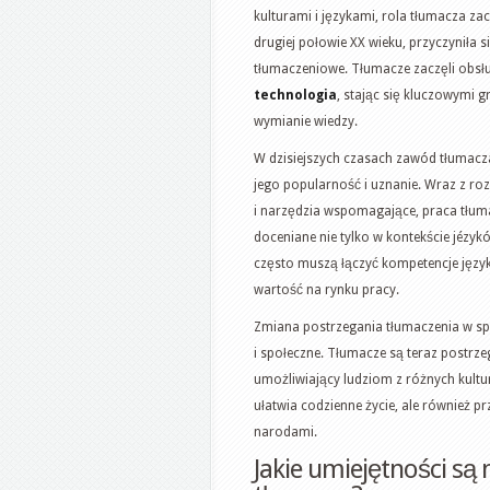
kulturami i językami, rola tłumacza z
drugiej połowie XX wieku, przyczyniła 
tłumaczeniowe. Tłumacze zaczęli obsłu
technologia
, stając się kluczowymi
wymianie wiedzy.
W dzisiejszych czasach zawód tłumacza
jego popularność i uznanie. Wraz z r
i narzędzia wspomagające, praca tłuma
doceniane nie tylko w kontekście jézy
często muszą łączyć kompetencje języko
wartość na rynku pracy.
Zmiana postrzegania tłumaczenia w sp
i społeczne. Tłumacze są teraz postrzeg
umożliwiający ludziom z różnych kultur
ułatwia codzienne życie, ale również 
narodami.
Jakie umiejętności są