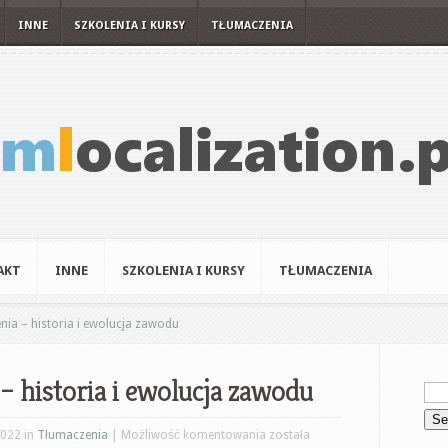
INNE
SZKOLENIA I KURSY
TŁUMACZENIA
AKT
INNE
SZKOLENIA I KURSY
TŁUMACZENIA
nia – historia i ewolucja zawodu
 – historia i ewolucja zawodu
Sto
2022 in
Tłumaczenia
|
Możliwość komentowania
została