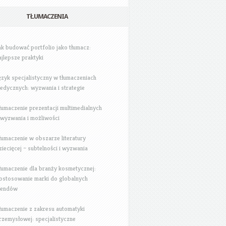
TŁUMACZENIA
ak budować portfolio jako tłumacz:
ajlepsze praktyki
ęzyk specjalistyczny w tłumaczeniach
edycznych: wyzwania i strategie
łumaczenie prezentacji multimedialnych
 wyzwania i możliwości
łumaczenie w obszarze literatury
ziecięcej – subtelności i wyzwania
łumaczenie dla branży kosmetycznej:
ostosowanie marki do globalnych
rendów
łumaczenie z zakresu automatyki
rzemysłowej: specjalistyczne