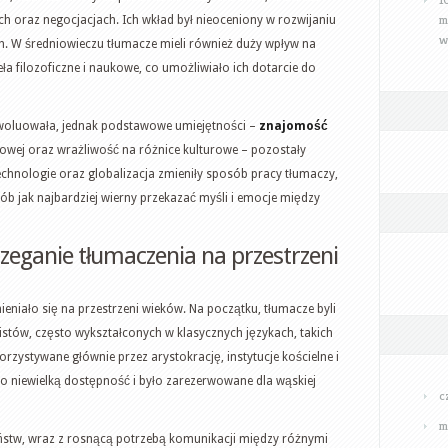
m
ch oraz negocjacjach. Ich wkład był nieoceniony w rozwijaniu
w
ch. W średniowieczu tłumacze mieli również duży wpływ na
eła filozoficzne i naukowe, co umożliwiało ich dotarcie do
ewoluowała, jednak podstawowe umiejętności –
znajomość
towej oraz wrażliwość na różnice kulturowe – pozostały
echnologie oraz globalizacja zmieniły sposób pracy tłumaczy,
sób jak najbardziej wierny przekazać myśli i emocje między
rzeganie tłumaczenia na przestrzeni
eniało się na przestrzeni wieków. Na początku, tłumacze byli
listów, często wykształconych w klasycznych językach, takich
korzystywane głównie przez arystokrację, instytucje kościelne i
ło niewielką dostępność i było zarezerwowane dla wąskiej
c
m
eństw, wraz z rosnącą potrzebą komunikacji między różnymi