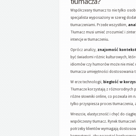
tłumacza?
Współczesny tłumacz to nie tylko osoba
specjalista wyposażony w szereg doda
tłumaczeniami. Przede wszystkim,
anal
Tłumacz musi umieć zrozumieć i zinterp
intencje w tłumaczeniu.
Oprócz analizy,
znajomość konteks
być świadomi różnic kulturowych, któr
idiomów czy humorów może nie mieć 
tłumacza umiejętności dostosowania t
W erze technologii,
biegłość w korzy
Tłumacze korzystają z różnorodnych p
różne słowniki online, co pozwala im n
tylko przyspiesza proces tłumaczenia,
Wreszcie, elastyczność i chęć do ciągł
współczesny tłumacz. Rynek tłumaczeń s
potrzeby klientów wymagają dostosow
kompetencji, aby pozostać konkurency