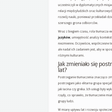
uczestniczyli w dyplomatycznych misja
relacji międzyludzkich oraz kulturowy
rozwój nauki, ponieważ przekładali dzi
szerszego grona odbiorców.
Wraz z biegiem czasu, rola tłumacza 
języków
, umiejętność analizy konteks
niezmienne. Oczywiście, współczesne t
ale nadal ich zadaniem jest, aby w spo
różnymi kulturami.
Jak zmieniało się post
lat?
Postrzeganie tłumaczenia znacząco zmi
postrzegani jako elitarna grupa specja
jak łacina czy greka. Ich usługi były wy
rządy, co sprawiło, że tłumaczenie mia
grupy ludzi.
W miarę upływu lat i rozwoju społecz