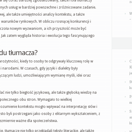
ał się coraz bardziej zglobalizowany, także rola tłumaczy
z
arnych usług w bardziej powszechne i zróżnicowane zadanie.
W
ej, ale także umiejętności analizy kontekstu, a także
–
 warunków rynkowych. W obliczu rosnącej konkurencji i
 czoła nowym wyzwaniom, a ich przyszłość może być
 Jak zatem wygląda historia i ewolucja tego fascynującego
odu tłumacza?
C
arożytności, kiedy to osoby te odgrywały kluczową rolę w
K
 narodami. W czasach, gdy języki i dialekty były
j
czącym ludzi, umożliwiającym wymianę myśli, idei oraz
S
k
ć nie tylko biegłość językową, ale także głęboką wiedzę na
P
 społecznego obu stron. Wymagało to wielkiej
m
ozumienie kontekstu mogło wpływać na interpretację słów i
S
to byli postrzegani jako osoby z elitarnym wykształceniem, z
a
iezmiernie ważne dla społeczeństwa.
k
, tłumacze nie tylko przekładali teksty literackie, ale także
1