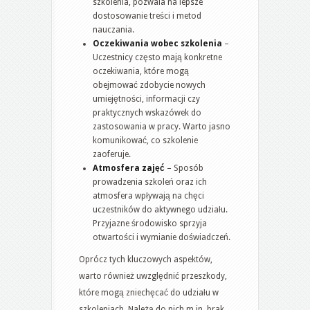
szkolenia, pozwala na lepsze
dostosowanie treści i metod
nauczania.
Oczekiwania wobec szkolenia
–
Uczestnicy często mają konkretne
oczekiwania, które mogą
obejmować zdobycie nowych
umiejętności, informacji czy
praktycznych wskazówek do
zastosowania w pracy. Warto jasno
komunikować, co szkolenie
zaoferuje.
Atmosfera zajęć
– Sposób
prowadzenia szkoleń oraz ich
atmosfera wpływają na chęci
uczestników do aktywnego udziału.
Przyjazne środowisko sprzyja
otwartości i wymianie doświadczeń.
Oprócz tych kluczowych aspektów,
warto również uwzględnić przeszkody,
które mogą zniechęcać do udziału w
szkoleniach. Należą do nich m.in. brak