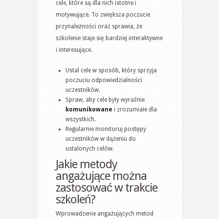
cele, które są dla nich istotne i
motywujące. To zwiększa poczucie
przynależności oraz sprawia, że
szkolenie staje się bardziej interaktywne
i interesujące.
Ustal cele w sposób, który sprzyja
poczuciu odpowiedzialności
uczestników.
Spraw, aby cele były wyraźnie
komunikowane
i zrozumiałe dla
wszystkich.
Regularnie monitoruj postępy
uczestników w dążeniu do
ustalonych celów.
Jakie metody
angażujące można
zastosować w trakcie
szkoleń?
Wprowadzenie angażujących metod