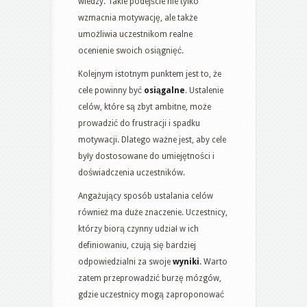
wiedzy. Takie podejście nie tylko
wzmacnia motywację, ale także
umożliwia uczestnikom realne
ocenienie swoich osiągnięć.
Kolejnym istotnym punktem jest to, że
cele powinny być
osiągalne
. Ustalenie
celów, które są zbyt ambitne, może
prowadzić do frustracji i spadku
motywacji. Dlatego ważne jest, aby cele
były dostosowane do umiejętności i
doświadczenia uczestników.
Angażujący sposób ustalania celów
również ma duże znaczenie. Uczestnicy,
którzy biorą czynny udział w ich
definiowaniu, czują się bardziej
odpowiedzialni za swoje
wyniki
. Warto
zatem przeprowadzić burzę mózgów,
gdzie uczestnicy mogą zaproponować