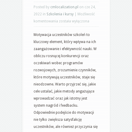
Posted by
cmlocalization.pl
on cze 24,
2022 in
Szkolenia i kursy
|
Możliwość
Sposoby
komentowania
została wyłączona
na
Motywacja uczestników szkoleń to
motywację
kluczowy element, który wpływa na ich
uczestników
zaangażowanie i efektywność nauki. W
szkoleń
obliczu rosnącej konkurencji oraz
oczekiwań wobec programów
rozwojowych, zrozumienie czynników,
które motywują uczestników, staje się
nieodzowne. Warto przyjrzeć się, jakie
cele ustalać, jakie metody angażujące
wprowadzać oraz jak istotny jest
system nagród i feedbacku.
Odpowiednie podejście do motywacji
nie tylko zwiększa satysfakcję
uczestników, ale również przyczynia się