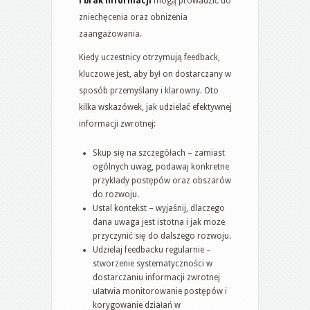
i brak informacji
mogą prowadzić do
zniechęcenia oraz obniżenia
zaangażowania.
Kiedy uczestnicy otrzymują feedback,
kluczowe jest, aby był on dostarczany w
sposób przemyślany i klarowny. Oto
kilka wskazówek, jak udzielać efektywnej
informacji zwrotnej:
Skup się na szczegółach – zamiast
ogólnych uwag, podawaj konkretne
przykłady postępów oraz obszarów
do rozwoju.
Ustal kontekst – wyjaśnij, dlaczego
dana uwaga jest istotna i jak może
przyczynić się do dalszego rozwoju.
Udzielaj feedbacku regularnie –
stworzenie systematyczności w
dostarczaniu informacji zwrotnej
ułatwia monitorowanie postępów i
korygowanie działań w