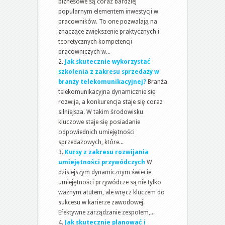
biznesowe są coraz bardziej
popularnym elementem inwestycji w
pracowników. To one pozwalają na
znaczące zwiększenie praktycznych i
teoretycznych kompetencji
pracowniczych w...
Jak skutecznie wykorzystać
szkolenia z zakresu sprzedaży w
branży telekomunikacyjnej?
Branża
telekomunikacyjna dynamicznie się
rozwija, a konkurencja staje się coraz
silniejsza. W takim środowisku
kluczowe staje się posiadanie
odpowiednich umiejętności
sprzedażowych, które...
Kursy z zakresu rozwijania
umiejętności przywódczych
W
dzisiejszym dynamicznym świecie
umiejętności przywódcze są nie tylko
ważnym atutem, ale wręcz kluczem do
sukcesu w karierze zawodowej.
Efektywne zarządzanie zespołem,...
Jak skutecznie planować i