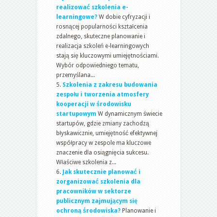
realizować szkolenia e-
learningowe?
W dobie cyfryzacji i
rosnącej popularności kształcenia
zdalnego, skuteczne planowanie i
realizacja szkoleń e-learningowych
stają się kluczowymi umiejętnościami.
Wybór odpowiedniego tematu,
przemyślana...
Szkolenia z zakresu budowania
zespołu i tworzenia atmosfery
kooperacji w środowisku
startupowym
W dynamicznym świecie
startupów, gdzie zmiany zachodzą
błyskawicznie, umiejętność efektywnej
współpracy w zespole ma kluczowe
znaczenie dla osiągnięcia sukcesu.
Właściwe szkolenia z...
Jak skutecznie planować i
zorganizować szkolenia dla
pracowników w sektorze
publicznym zajmującym się
ochroną środowiska?
Planowanie i