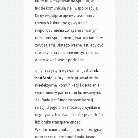
który może wpływać na sposób, w jaki
ludzie komunikują się i współpracują.
Kiedy współpracujemy z osobami z
różnych kultur, mogą wystąpić
nieporozumienia związane z różnymi
normami społecznymi, wartościami czy
zwyczajami. Dlatego ważne jest, aby być
otwartym na zrozumienie tych różnic i
dostosować swoje podejście.
Innym częstym wyzwaniem jest
brak
zaufania
, który może prowadzić do
nieefektywnej komunikacji i osłabienia
więzi między partnerami biznesowymi.
Zaufanie jest fundamentem każdej
relacji, a jego brak może być wynikiem
negatywnych doświadczeń z przeszłości
lub braku transparentności.
Wzmacnianie zaufania można osiągnąć
poprzez regularne spotkania, jasne