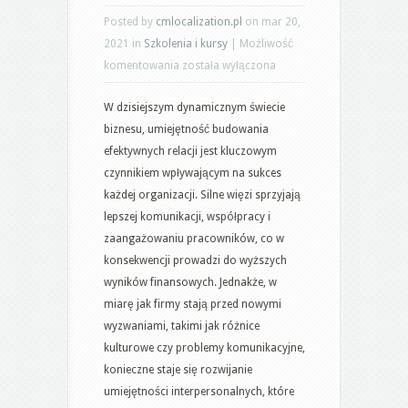
Posted by
cmlocalization.pl
on mar 20,
2021 in
Szkolenia i kursy
|
Możliwość
Szkolenia
komentowania
została wyłączona
z
W dzisiejszym dynamicznym świecie
zakresu
biznesu, umiejętność budowania
budowania
efektywnych relacji jest kluczowym
efektywnych
czynnikiem wpływającym na sukces
relacji
każdej organizacji. Silne więzi sprzyjają
w
lepszej komunikacji, współpracy i
biznesie
zaangażowaniu pracowników, co w
konsekwencji prowadzi do wyższych
wyników finansowych. Jednakże, w
miarę jak firmy stają przed nowymi
wyzwaniami, takimi jak różnice
kulturowe czy problemy komunikacyjne,
konieczne staje się rozwijanie
umiejętności interpersonalnych, które