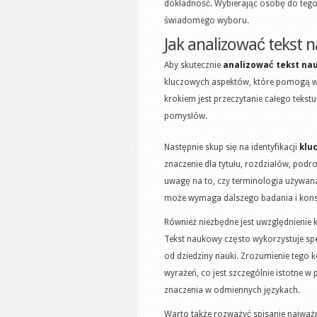
dokładność. Wybierając osobę do tego
świadomego wyboru.
Jak analizować tekst
Aby skutecznie
analizować tekst na
kluczowych aspektów, które pomogą w 
krokiem jest przeczytanie całego tekst
pomysłów.
Następnie skup się na identyfikacji
klu
znaczenie dla tytułu, rozdziałów, po
uwagę na to, czy terminologia używan
może wymaga dalszego badania i konsu
Również niezbędne jest uwzględnienie k
Tekst naukowy często wykorzystuje spe
od dziedziny nauki. Zrozumienie tego 
wyrażeń, co jest szczególnie istotne w
znaczenia w odmiennych językach.
Warto także rozważyć spisanie najważn