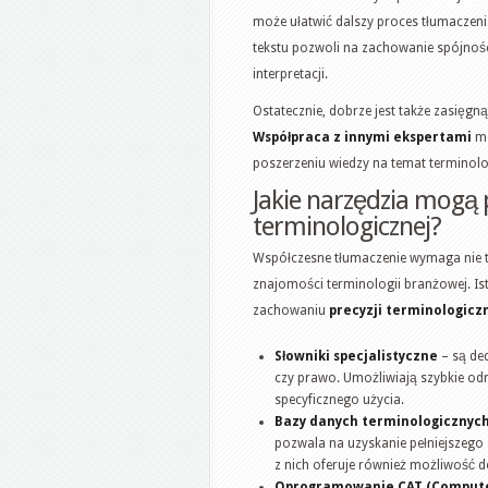
może ułatwić dalszy proces tłumaczeni
tekstu pozwoli na zachowanie spójnośc
interpretacji.
Ostatecznie, dobrze jest także zasięgną
Współpraca z innymi ekspertami
mo
poszerzeniu wiedzy na temat terminolog
Jakie narzędzia mogą
terminologicznej?
Współczesne tłumaczenie wymaga nie ty
znajomości terminologii branżowej. I
zachowaniu
precyzji terminologicz
Słowniki specjalistyczne
– są de
czy prawo. Umożliwiają szybkie od
specyficznego użycia.
Bazy danych terminologicznyc
pozwala na uzyskanie pełniejszego
z nich oferuje również możliwość 
Oprogramowanie CAT (Computer