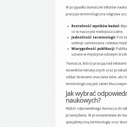
W przypadku tłumaczeń tekstów nauko
precyzja terminologiczna odgrywa szcz
Rzetelność wyników badań:
Błęd
co w nauce jest niedopuszczalne.
Jednolitość terminologii:
Potrze
uniknąć zamieszania i ułatwia mi
Wiarygodność publikacji:
Publika
uznane w międzynarodowym środ
Tłumacze, którzy pracują nad tekstam
słowników tematycznych oraz przebadać
oddać dosłowne znaczenie słów, ale rów
terminologiczną jest zatem kluczowy
Jak wybrać odpowiedn
naukowych?
Wybór odpowiedniego tłumacza do tek
przemyślenia. W przeciwieństwie do tł
specjalistyczną terminologię oraz sk