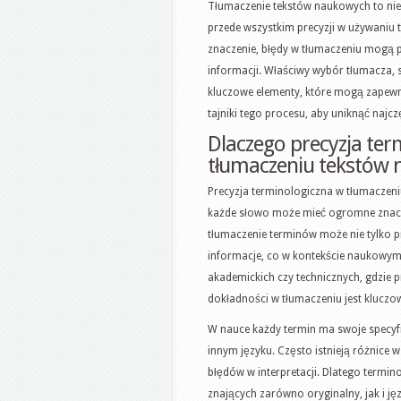
Tłumaczenie tekstów naukowych to nieła
przede wszystkim precyzji w używaniu 
znaczenie, błędy w tłumaczeniu mogą 
informacji. Właściwy wybór tłumacza, 
kluczowe elementy, które mogą zapewni
tajniki tego procesu, aby uniknąć najc
Dlaczego precyzja ter
tłumaczeniu tekstów
Precyzja terminologiczna w tłumaczeni
każde słowo może mieć ogromne znacz
tłumaczenie terminów może nie tylko p
informacje, co w kontekście naukowym 
akademickich czy technicznych, gdzie 
dokładności w tłumaczeniu jest kluczow
W nauce każdy termin ma swoje specyfi
innym języku. Często istnieją różnic
błędów w interpretacji. Dlatego termin
znających zarówno oryginalny, jak i 