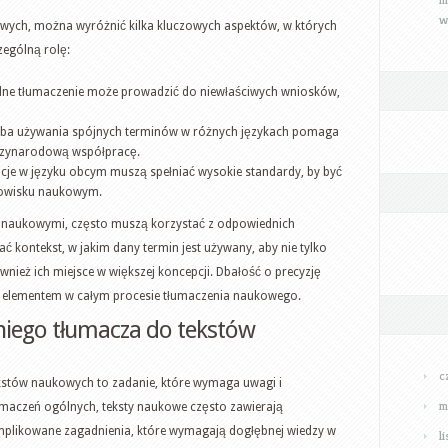
w
wych, można wyróżnić kilka kluczowych aspektów, w których
ególną rolę:
ne tłumaczenie może prowadzić do niewłaściwych wniosków,
ba używania spójnych terminów w różnych językach pomaga
ędzynarodową współpracę.
cje w języku obcym muszą spełniać wysokie standardy, by być
owisku naukowym.
i naukowymi, często muszą korzystać z odpowiednich
 kontekst, w jakim dany termin jest używany, aby nie tylko
nież ich miejsce w większej koncepcji. Dbałość o precyzję
m elementem w całym procesie tłumaczenia naukowego.
iego tłumacza do tekstów
c
stów naukowych to zadanie, które wymaga uwagi i
m
umaczeń ogólnych, teksty naukowe często zawierają
omplikowane zagadnienia, które wymagają dogłębnej wiedzy w
l