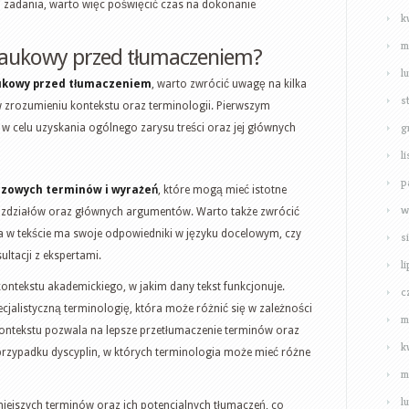
 zadania, warto więc poświęcić czas na dokonanie
k
m
 naukowy przed tłumaczeniem?
l
ukowy przed tłumaczeniem
, warto zwrócić uwagę na kilka
s
zrozumieniu kontekstu oraz terminologii. Pierwszym
g
u w celu uzyskania ogólnego zarysu treści oraz jej głównych
l
p
czowych terminów i wyrażeń
, które mogą mieć istotne
w
drozdziałów oraz głównych argumentów. Warto także zwrócić
a w tekście ma swoje odpowiedniki w języku docelowym, czy
s
ltacji z ekspertami.
l
ontekstu akademickiego, w jakim dany tekst funkcjonuje.
c
cjalistyczną terminologię, która może różnić się w zależności
m
kontekstu pozwala na lepsze przetłumaczenie terminów oraz
k
 przypadku dyscyplin, w których terminologia może mieć różne
m
l
iejszych terminów oraz ich potencjalnych tłumaczeń, co