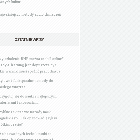
óżnych kultur
ajważniejsze metody audio tłumaczeń
OSTATNIE WPISY
zy szkolenie BHP można zrobić online?
iedy e-learning jest dopuszczalny i
akie warunki musi spełnić pracodawca
tylowe i funkcjonalne komody do
ażdego wnętrza
rzygotuj się do nauki z najlepszymi
ateriałami i akcesoriami
zybkie i skuteczne metody nauki
ngielskiego – jak opanować język w
rótkim czasie?
0 niezawodnych technik nauki na
aturę: Jak skutecznie przyswajać