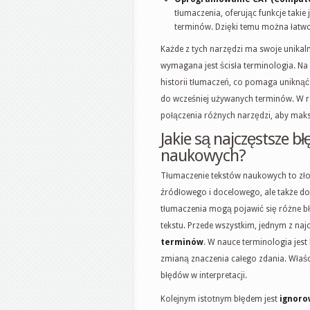
tłumaczenia, oferując funkcje taki
terminów. Dzięki temu można łatwo
Każde z tych narzędzi ma swoje unikaln
wymagana jest ścisła terminologia. N
historii tłumaczeń, co pomaga uniknąć
do wcześniej używanych terminów. W r
połączenia różnych narzędzi, aby mak
Jakie są najczęstsze 
naukowych?
Tłumaczenie tekstów naukowych to zło
źródłowego i docelowego, ale także dob
tłumaczenia mogą pojawić się różne b
tekstu. Przede wszystkim, jednym z naj
terminów
. W nauce terminologia jes
zmianą znaczenia całego zdania. Właśc
błędów w interpretacji.
Kolejnym istotnym błędem jest
ignoro