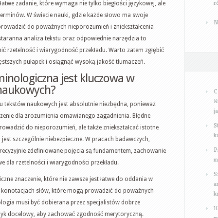
r
twe zadanie, które wymaga nie tylko biegłości językowej, ale
terminów. W świecie nauki, gdzie każde słowo ma swoje
N
prowadzić do poważnych nieporozumień i zniekształcenia
staranna analiza tekstu oraz odpowiednie narzędzia to
ć rzetelność i wiarygodność przekładu. Warto zatem zgłębić
zęstszych pułapek i osiągnąć wysoką jakość tłumaczeń.
minologiczna jest kluczowa w
 naukowych?
C
K
u tekstów naukowych jest absolutnie niezbędna, ponieważ
j
enie dla zrozumienia omawianego zagadnienia. Błędne
S
rowadzić do nieporozumień, ale także zniekształcać istotne
k
jest szczególnie niebezpieczne. W pracach badawczych,
P
precyzyjnie zdefiniowane pojęcia są fundamentem, zachowanie
m
e dla rzetelności i wiarygodności przekładu.
S
czne znaczenie, które nie zawsze jest łatwe do oddania w
a
e w konotacjach słów, które mogą prowadzić do poważnych
k
ologia musi być dobierana przez specjalistów dobrze
1
język docelowy, aby zachować zgodność merytoryczną.
m