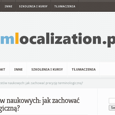
INNE
SZKOLENIA I KURSY
TŁUMACZENIA
AKT
INNE
SZKOLENIA I KURSY
TŁUMACZENIA
stów naukowych: jak zachować precyzję terminologiczną?
ów naukowych: jak zachować
giczną?