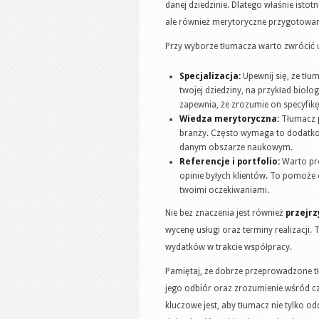
danej dziedzinie. Dlatego właśnie istot
ale również merytoryczne przygotowan
Przy wyborze tłumacza warto zwrócić u
Specjalizacja:
Upewnij się, że tł
twojej dziedziny, na przykład biolog
zapewnia, że zrozumie on specyfikę
Wiedza merytoryczna:
Tłumacz p
branży. Często wymaga to dodatkow
danym obszarze naukowym.
Referencje i portfolio:
Warto pro
opinie byłych klientów. To pomoże 
twoimi oczekiwaniami.
Nie bez znaczenia jest również
przejrz
wycenę usługi oraz terminy realizacji.
wydatków w trakcie współpracy.
Pamiętaj, że dobrze przeprowadzone 
jego odbiór oraz zrozumienie wśród c
kluczowe jest, aby tłumacz nie tylko od