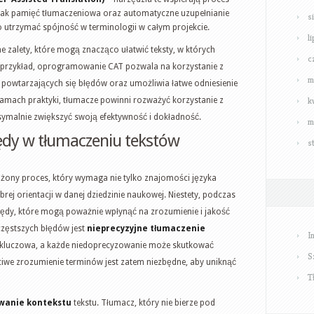
e jak pamięć tłumaczeniowa oraz automatyczne uzupełnianie
s
 utrzymać spójność w terminologii w całym projekcie.
l
e zalety, które mogą znacząco ułatwić teksty, w których
c
a przykład, oprogramowanie CAT pozwala na korzystanie z
m
 powtarzających się błędów oraz umożliwia łatwe odniesienie
k
amach praktyki, tłumacze powinni rozważyć korzystanie z
symalnie zwiększyć swoją efektywność i dokładność.
m
błędy w tłumaczeniu tekstów
s
żony proces, który wymaga nie tylko znajomości języka
rej orientacji w danej dziedzinie naukowej. Niestety, podczas
łędy, które mogą poważnie wpłynąć na zrozumienie i jakość
częstszych błędów jest
nieprecyzyjne tłumaczenie
I
t kluczowa, a każde niedoprecyzowanie może skutkować
S
iwe zrozumienie terminów jest zatem niezbędne, aby uniknąć
T
wanie kontekstu
tekstu. Tłumacz, który nie bierze pod