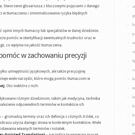
a. Stworzenie glosariusza z kluczowymi pojęciami z danego
s
i w tłumaczeniu i zminimalizowanie ryzyka błędnych
g
l
ć opinii innych tłumaczy lub specjalistów w danej dziedzinie.
p
że pomóc w identyfikacji ewentualnych trudności oraz w
w
ii, co wpłynie na jakość tłumaczenia.
s
 pomóc w zachowaniu precyzji
l
c
lko umiejętności językowych, ale także precyzyjnej
k
stnieje wiele narzędzi, które mogą pomóc tłumaczom w
nej
. Oto niektóre z nich:
m
l
dykowane różnym dziedzinom, takim jak medycyna, technika
nalezienie odpowiednich terminów w kontekście ich
l
l
h
– gromadzą terminy oraz ich definicje z różnych źródeł, co
 obrazu użycia danego słowa w konkretnym kontekście. Wiele
p
dodawania własnych terminów i notatek.
w
-Assisted Translation)
– narzędzia te wspierają proces