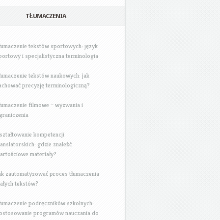
TŁUMACZENIA
łumaczenie tekstów sportowych: język
portowy i specjalistyczna terminologia
łumaczenie tekstów naukowych: jak
achować precyzję terminologiczną?
łumaczenie filmowe – wyzwania i
graniczenia
ształtowanie kompetencji
ranslatorskich: gdzie znaleźć
artościowe materiały?
ak zautomatyzować proces tłumaczenia
ałych tekstów?
łumaczenie podręczników szkolnych:
ostosowanie programów nauczania do