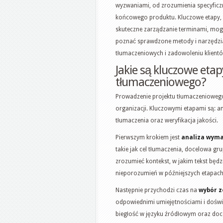
wyzwaniami, od zrozumienia specyficz
końcowego produktu. Kluczowe etapy, 
skuteczne zarządzanie terminami, mog
poznać sprawdzone metody i narzędzi
tłumaczeniowych i zadowoleniu klient
Jakie są kluczowe eta
tłumaczeniowego?
Prowadzenie projektu tłumaczeniowego 
organizacji. Kluczowymi etapami są: a
tłumaczenia oraz weryfikacja jakości.
Pierwszym krokiem jest
analiza wym
takie jak cel tłumaczenia, docelowa gr
zrozumieć kontekst, w jakim tekst będ
nieporozumień w późniejszych etapach
Następnie przychodzi czas na
wybór z
odpowiednimi umiejętnościami i doświ
biegłość w języku źródłowym oraz doc