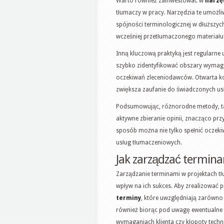
Warto również zainwestować w
narzę
tłumaczy w pracy. Narzędzia te umożli
spójności terminologicznej w dłuższyc
wcześniej przetłumaczonego materiału 
Inną kluczową praktyką jest regularne
szybko zidentyfikować obszary wymag
oczekiwań zleceniodawców. Otwarta kom
zwiększa zaufanie do świadczonych us
Podsumowując, różnorodne metody, tak
aktywne zbieranie opinii, znacząco prz
sposób można nie tylko spełnić oczeki
usług tłumaczeniowych.
Jak zarządzać termin
Zarządzanie terminami w projektach t
wpływ na ich sukces. Aby zrealizować pr
terminy
, które uwzględniają zarówno
również biorąc pod uwagę ewentualne n
wymaganiach klienta czy kłopoty techn