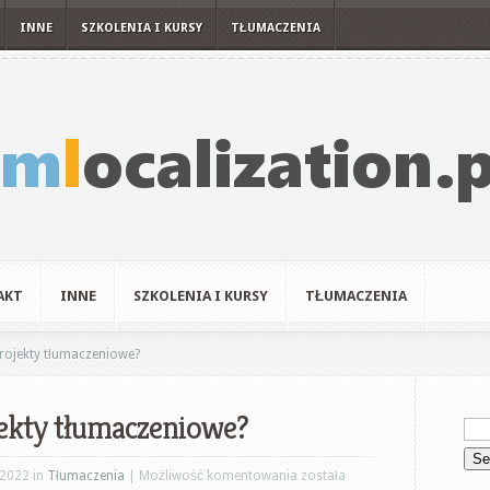
INNE
SZKOLENIA I KURSY
TŁUMACZENIA
AKT
INNE
SZKOLENIA I KURSY
TŁUMACZENIA
rojekty tłumaczeniowe?
ekty tłumaczeniowe?
Jak
 2022 in
Tłumaczenia
|
Możliwość komentowania
została