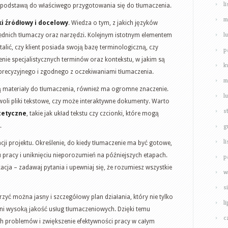
l
są podstawą do właściwego przygotowania się do tłumaczenia.
m
ki źródłowy i docelowy
. Wiedza o tym, z jakich języków
l
dnich tłumaczy oraz narzędzi. Kolejnym istotnym elementem
stalić, czy klient posiada swoją bazę terminologiczną, czy
p
nie specjalistycznych terminów oraz kontekstu, w jakim są
k
 precyzyjnego i zgodnego z oczekiwaniami tłumaczenia.
m
ą materiały do tłumaczenia, również ma ogromne znaczenie.
l
zy woli pliki tekstowe, czy może interaktywne dokumenty. Warto
s
tetyczne
, takie jak układ tekstu czy czcionki, które mogą
g
.
l
acji projektu. Określenie, do kiedy tłumaczenie ma być gotowe,
acy i uniknięciu nieporozumień na późniejszych etapach.
p
cja – zadawaj pytania i upewniaj się, że rozumiesz wszystkie
w
s
rzyć można jasny i szczegółowy plan działania, który nie tylko
l
ewni wysoką jakość usług tłumaczeniowych. Dzięki temu
c
ch problemów i zwiększenie efektywności pracy w całym