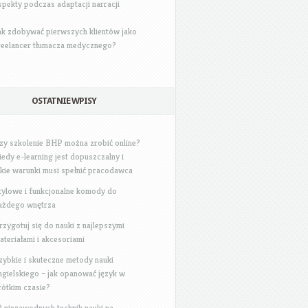
spekty podczas adaptacji narracji
ak zdobywać pierwszych klientów jako
reelancer tłumacza medycznego?
OSTATNIE WPISY
zy szkolenie BHP można zrobić online?
iedy e-learning jest dopuszczalny i
akie warunki musi spełnić pracodawca
tylowe i funkcjonalne komody do
ażdego wnętrza
rzygotuj się do nauki z najlepszymi
ateriałami i akcesoriami
zybkie i skuteczne metody nauki
ngielskiego – jak opanować język w
rótkim czasie?
0 niezawodnych technik nauki na