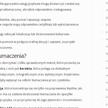
l
oferujące pełne usługi językowe mogą dostarczyć ostateczny
s
ie przetłumaczony, ale także odpowiednio zredagowany.
g
klientów, aby poznać reputację zespołu.
l
 w zespole mają odpowiednie certyfikaty lub wykształcenie w
p
, takie jak lokalizacja lub dostosowanie kulturowe.
w
pomoże w podjęciu trafnej decyzji i zapewni, że projekt
s
poziomie.
l
łumaczenia?
c
o skorzystać z kilku sprawdzonych metod, które pozwolą na
k
edną z nich jest
korekta
, która polega na dokładnym
atycznym, ortograficznym oraz stylistycznym. Dzięki temu
m
yby wpłynąć na odbiór tłumaczenia przez czytelnika.
l
ja
, która koncentruje się nie tylko na poprawieniu błędów, ale
l
tor ma za zadanie dostosować tłumaczenie do specyfiki
l
o języka, co przyczynia się do jego płynności i zrozumiałości.
p