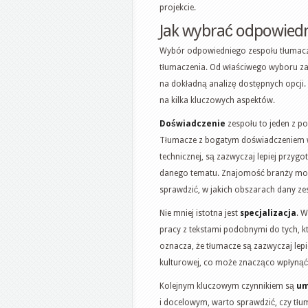
projekcie.
Jak wybrać odpowiedn
Wybór odpowiedniego zespołu tłumaczy
tłumaczenia. Od właściwego wyboru za
na dokładną analizę dostępnych opcji
na kilka kluczowych aspektów.
Doświadczenie
zespołu to jeden z p
Tłumacze z bogatym doświadczeniem w d
technicznej, są zazwyczaj lepiej przyg
danego tematu. Znajomość branży moż
sprawdzić, w jakich obszarach dany ze
Nie mniej istotna jest
specjalizacja
. 
pracy z tekstami podobnymi do tych, kt
oznacza, że tłumacze są zazwyczaj lep
kulturowej, co może znacząco wpłynąć
Kolejnym kluczowym czynnikiem są
um
i docelowym, warto sprawdzić, czy tłu