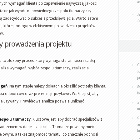
a
nych wymagań klienta po zapewnienie najwyższej jakości
takie jak wybór odpowiedniego zespołu tłumaczy czy
J
ą zadecydować o sukcesie przedsięwzięcia. Warto zatem
f
a, które pomogą w efektywnym prowadzeniu projektów
ów.
py prowadzenia projektu
to złożony proces, który wymaga staranności i ścisłej
C
naliza wymagań, wybór zespołu tłumaczy, realizacja
K
j
S
agań
. Na tym etapie należy dokładnie określić potrzeby klienta,
k
upa odbiorców oraz preferencje językowe. Ważne jest, aby
zie używany. Prawidłowa analiza pozwala uniknąć
P
m
.
S
espołu tłumaczy
. Kluczowe jest, aby dobrać specjalistów z
a
adczeniem w danej dziedzinie. Tłumacze powinny mieć
k
elowym, a także znajomość tematu, co znacznie podnosi
1