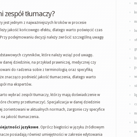
m
k
i zespół tłumaczy?
m
 jest jednym z najważniejszych kroków w procesie
l
leży jakość końcowego efektu, dlatego warto poświęcić czas
. Przy podejmowaniu decyzji należy zwrócić szczególną uwagę
s
g
odstawowych czynników, które należy wziąć pod uwagę.
l
anej dziedzinie, na przykład prawniczej, medycznej czy
p
otowani do radzenia sobie z terminologią oraz specyfiką
w
e znacząco podnieść jakość tłumaczenia, dlatego warto
spół ma ekspertów.
s
l
Warto wybrać zespół tłumaczy, którzy mają doświadczenie w
óre chcemy przetłumaczyć. Specjalizacja w danej dziedzinie
c
iej zorientowani w aktualnych normach, żargonie czy specyfice
m
 na jakość tłumaczenia.
k
iejętności językowe
. Oprócz biegłości w języku źródłowym
m
macze posiadają również umiejętności w zakresie edytowania