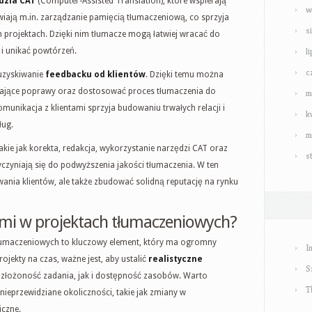
dzia CAT
(Computer-Assisted Translation), które wspierają
w
wiają m.in. zarządzanie pamięcią tłumaczeniową, co sprzyja
s
h projektach. Dzięki nim tłumacze mogą łatwiej wracać do
l
i unikać powtórzeń.
c
 uzyskiwanie
feedbacku od klientów
. Dzięki temu można
ające poprawy oraz dostosować proces tłumaczenia do
m
unikacja z klientami sprzyja budowaniu trwałych relacji i
k
ług.
m
ie jak korekta, redakcja, wykorzystanie narzędzi CAT oraz
s
yczyniają się do podwyższenia jakości tłumaczenia. W ten
wania klientów, ale także zbudować solidną reputację na rynku
ami w projektach tłumaczeniowych?
łumaczeniowych to kluczowy element, który ma ogromny
I
ojekty na czas, ważne jest, aby ustalić
realistyczne
S
 złożoność zadania, jak i dostępność zasobów. Warto
T
ieprzewidziane okoliczności, takie jak zmiany w
iczne.