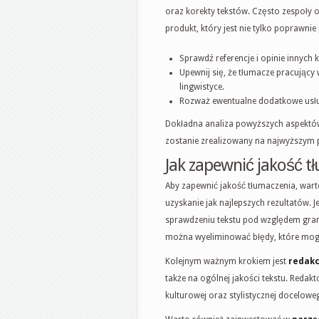
oraz korekty tekstów. Często zespoły 
produkt, który jest nie tylko poprawn
Sprawdź referencje i opinie innych 
Upewnij się, że tłumacze pracujący
lingwistyce.
Rozważ ewentualne dodatkowe usługi
Dokładna analiza powyższych aspektów 
zostanie zrealizowany na najwyższym 
Jak zapewnić jakość t
Aby zapewnić jakość tłumaczenia, wart
uzyskanie jak najlepszych rezultatów. J
sprawdzeniu tekstu pod względem gram
można wyeliminować błędy, które mogł
Kolejnym ważnym krokiem jest
redakc
także na ogólnej jakości tekstu. Redak
kulturowej oraz stylistycznej doceloweg