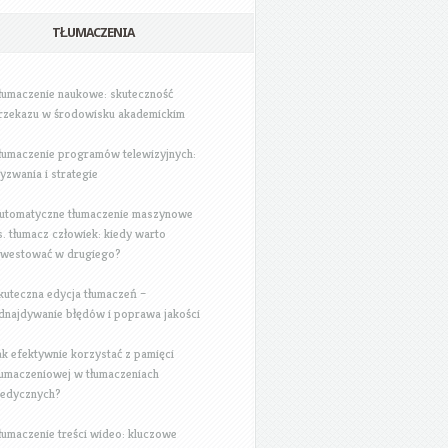
TŁUMACZENIA
łumaczenie naukowe: skuteczność
rzekazu w środowisku akademickim
łumaczenie programów telewizyjnych:
yzwania i strategie
utomatyczne tłumaczenie maszynowe
s. tłumacz człowiek: kiedy warto
nwestować w drugiego?
kuteczna edycja tłumaczeń –
dnajdywanie błędów i poprawa jakości
ak efektywnie korzystać z pamięci
łumaczeniowej w tłumaczeniach
edycznych?
łumaczenie treści wideo: kluczowe