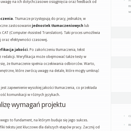
ć uwagę na ich dotychczasowe osiągnięcia oraz feedback od
m
w
aczenia
. Tłumacze przystępują do pracy, jednakże, w
ieczne zastosowanie
jednostek tłumaczeniowych
lub
k CAT (Computer-Assisted Translation). Taki proces umożliwia
 oraz efektywności czasowej.
fikacja jakości
. Po zakończeniu tłumaczenia, tekst
 redakcji. Weryfikacja może obejmować także testy w
się, że tłumaczenie spełnia oczekiwania odbiorców. Warto,
ewnętrzne, które zwrócą uwagę na detale, które mogły umknąć
e jest zapewnienie wysokiej jakości tłumaczenia, co przekłada
zność komunikacji w różnych językach.
alizę wymagań projektu
c
wego to fundament, na którym buduje się jego sukces.
m
iki tekstu jest kluczowe dla dalszych etapów pracy. Zacznij od