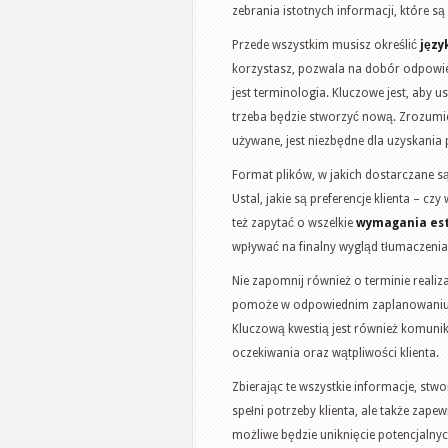
zebrania istotnych informacji, które 
Przede wszystkim musisz określić
języ
korzystasz, pozwala na dobór odpowie
jest terminologia. Kluczowe jest, aby u
trzeba będzie stworzyć nową. Zrozumie
używane, jest niezbędne dla uzyskania
Format plików, w jakich dostarczane s
Ustal, jakie są preferencje klienta – c
też zapytać o wszelkie
wymagania es
wpływać na finalny wygląd tłumaczenia
Nie zapomnij również o terminie realiz
pomoże w odpowiednim zaplanowaniu pr
Kluczową kwestią jest również komunika
oczekiwania oraz wątpliwości klienta.
Zbierając te wszystkie informacje, stwo
spełni potrzeby klienta, ale także zap
możliwe będzie uniknięcie potencjalny