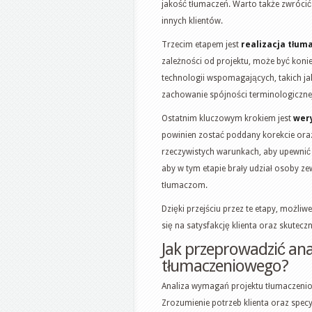
jakość tłumaczeń. Warto także zwróci
innych klientów.
Trzecim etapem jest
realizacja tłum
zależności od projektu, może być kon
technologii wspomagających, takich ja
zachowanie spójności terminologicznej
Ostatnim kluczowym krokiem jest
wery
powinien zostać poddany korekcie oraz
rzeczywistych warunkach, aby upewnić 
aby w tym etapie brały udział osoby z
tłumaczom.
Dzięki przejściu przez te etapy, możliw
się na satysfakcję klienta oraz skutec
Jak przeprowadzić an
tłumaczeniowego?
Analiza wymagań projektu tłumaczenio
Zrozumienie potrzeb klienta oraz specyf