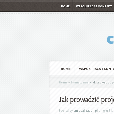
HOME
WSPÓŁPRACA I KONTAKT
HOME
WSPÓŁPRACA I KONT
Home
»
Tłumaczenia
»
Jak prowadzić p
Jak prowadzić proj
Posted by
cmlocalization.pl
on gru 31,