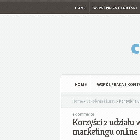
HOME
WSPÓŁPRACA I KONTAKT
HOME
WSPÓŁPRACA I KONT
Home
»
Szkolenia i kursy
»
Korzyści z 
e-commerce
Korzyści z udział
marketingu online