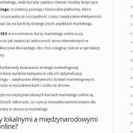
arketingu, wiele kursów zawiera również moduły dotyczące
s
tingu
. Uczestnicy poznają różnorodne platformy, które
g
o pozwala na oszczędność czasu i zwiększenie efektywności
ać się na bardziej strategicznych aspektach marketingu.
l
p
 SEO
w e-commerce. Kursy marketingu online uczą
 oraz jak zwiększać widoczność stron internetowych w
w
kluczowe dla każdego, kto chce osiągnąć sukces w sprzedaży
s
ny.
l
fundamenty budowania strategii marketingowej.
c
retacji wyników kampanii w celu ich optymalizacji.
k
ingu – zwiększenie efektywności działań marketingowych.
ności w wyszukiwarkach i ruchu na stronie.
m
obyte na międzynarodowych kursach marketingu online są
l
żnych sektorach, co czyni je niezwykle wartościowymi dla
l
arierę w obszarze marketingu.
l
dzy lokalnymi a międzynarodowymi
p
nline?
w