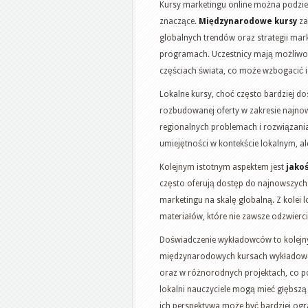
Kursy marketingu online można podziel
znaczące.
Międzynarodowe kursy
za
globalnych trendów oraz strategii ma
programach. Uczestnicy mają możliwo
częściach świata, co może wzbogacić ic
Lokalne kursy, choć często bardziej d
rozbudowanej oferty w zakresie najnow
regionalnych problemach i rozwiązania
umiejętności w kontekście lokalnym, al
Kolejnym istotnym aspektem jest
jako
często oferują dostęp do najnowszyc
marketingu na skalę globalną. Z kole
materiałów, które nie zawsze odzwierc
Doświadczenie wykładowców to kolejny
międzynarodowych kursach wykładowcy
oraz w różnorodnych projektach, co p
lokalni nauczyciele mogą mieć głębsz
ich perspektywa może być bardziej ogr