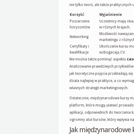
nie tylko teorii, ale także praktycznyc
Korzyść
Wyjaśnienie
Poszerzenie
Uczestnicy mają ok
horyzontów
w różnych krajach.
Możliwość nawiązania
Networking
marketingu z różnych
Certyfikaty i
Ukończenie kursu mo
kwalifikacje
wzbogacają CV.
Nie można także pominąć aspektu
cas
Analizowanie prawdziwych przykładów
jak teoretyczne pojęcia przekładają s
działa najlepiej w praktyce, a co wyma
własnych strategii marketingowych.
Ostatecznie, międzynarodowe kursy ma
platform, które mogą ułatwić prowad
aplikacji, odpowiednich do tworzenia k
ogromny atut kursów, który wpływa na
Jak międzynarodowe k