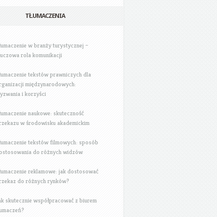
TŁUMACZENIA
łumaczenie w branży turystycznej –
luczowa rola komunikacji
łumaczenie tekstów prawniczych dla
rganizacji międzynarodowych:
yzwania i korzyści
łumaczenie naukowe: skuteczność
rzekazu w środowisku akademickim
łumaczenie tekstów filmowych: sposób
ostosowania do różnych widzów
łumaczenie reklamowe: jak dostosować
rzekaz do różnych rynków?
ak skutecznie współpracować z biurem
łumaczeń?