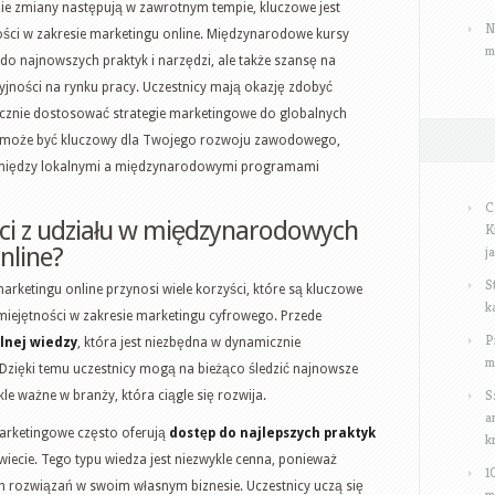
ie zmiany następują w zawrotnym tempie, kluczowe jest
N
ności w zakresie marketingu online. Międzynarodowe kursy
m
do najnowszych praktyk i narzędzi, ale także szansę na
yjności na rynku pracy. Uczestnicy mają okazję zdobyć
ecznie dostosować strategie marketingowe do globalnych
 może być kluczowy dla Twojego rozwoju zawodowego,
m między lokalnymi a międzynarodowymi programami
C
ści z udziału w międzynarodowych
K
nline?
j
S
ketingu online przynosi wiele korzyści, które są kluczowe
k
iejętności w zakresie marketingu cyfrowego. Przede
P
lnej wiedzy
, która jest niezbędna w dynamicznie
m
Dzięki temu uczestnicy mogą na bieżąco śledzić najnowsze
S
kle ważne w branży, która ciągle się rozwija.
a
rketingowe często oferują
dostęp do najlepszych praktyk
k
iecie. Tego typu wiedza jest niezwykle cenna, ponieważ
1
rozwiązań w swoim własnym biznesie. Uczestnicy uczą się
m