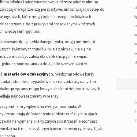
ić na lokalne i międzynarodowe, a różnice między nimi są
s
zwyczaj oferują szerszą perspektywę, umożliwiając dostęp do
l
rketingowych, które mogą być niedostępne w lokalnych
ść zapoznania się z praktykami stosowanymi w różnych
c
h wiedzę i umiejętności.
m
ostosowane do specyfiki danego rynku, mogą nie mieć tak
k
szych światowych trendów. Wiele z nich skupia się na
m
ch, co może być zaletą dla osób chcących rozwijać
s
e jednocześnie ogranicza dostęp do szerszej wiedzy.
ść materiałów edukacyjnych
. Międzynarodowe kursy
h badań, studiów przypadków oraz narzędzi używanych w
i lokalne programy mogą korzystać z bardziej podstawowych
iedlają najnowsze zmiany w branży.
I
 czynnik, który wpływa na efektywność nauki. W
S
 często mają doświadczenie zdobyte w różnych krajach
T
ozwala na wymianę praktycznych spostrzeżeń. Natomiast
ą wiedzę na temat specyficznych uwarunkowań rynkowych, ale
aniczona.