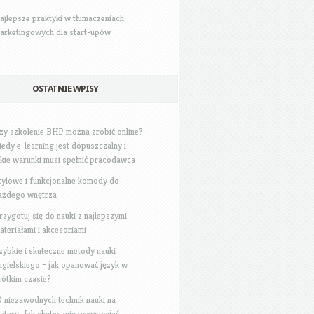
ajlepsze praktyki w tłumaczeniach
arketingowych dla start-upów
OSTATNIE WPISY
zy szkolenie BHP można zrobić online?
iedy e-learning jest dopuszczalny i
akie warunki musi spełnić pracodawca
tylowe i funkcjonalne komody do
ażdego wnętrza
rzygotuj się do nauki z najlepszymi
ateriałami i akcesoriami
zybkie i skuteczne metody nauki
ngielskiego – jak opanować język w
rótkim czasie?
0 niezawodnych technik nauki na
aturę: Jak skutecznie przyswajać