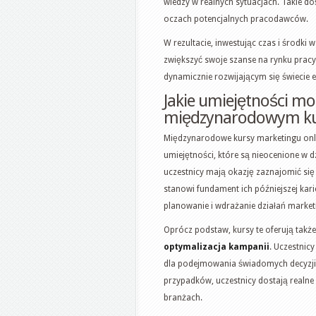
wiedzy w realnych sytuacjach. Takie do
oczach potencjalnych pracodawców.
W rezultacie, inwestując czas i środk
zwiększyć swoje szanse na rynku pracy,
dynamicznie rozwijającym się świecie
Jakie umiejętności mo
międzynarodowym ku
Międzynarodowe kursy marketingu on
umiejętności, które są nieocenione w d
uczestnicy mają okazję zaznajomić się
stanowi fundament ich późniejszej kar
planowanie i wdrażanie działań market
Oprócz podstaw, kursy te oferują takż
optymalizacja kampanii
. Uczestnicy
dla podejmowania świadomych decyzji 
przypadków, uczestnicy dostają realne
branżach.