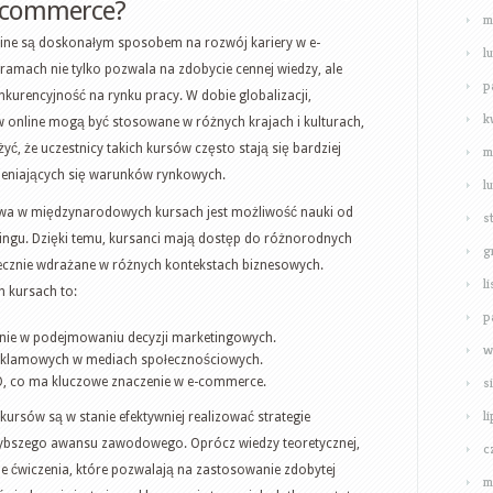
e-commerce?
m
ine są doskonałym sposobem na rozwój kariery w e-
l
amach nie tylko pozwala na zdobycie cennej wiedzy, ale
p
urencyjność na rynku pracy. W dobie globalizacji,
k
 online mogą być stosowane w różnych krajach i kulturach,
ć, że uczestnicy takich kursów często stają się bardziej
m
zmieniających się warunków rynkowych.
l
ctwa w międzynarodowych kursach jest możliwość nauki od
s
ngu. Dzięki temu, kursanci mają dostęp do różnorodnych
g
utecznie wdrażane w różnych kontekstach biznesowych.
l
 kursach to:
p
anie w podejmowaniu decyzji marketingowych.
w
reklamowych w mediach społecznościowych.
s
O, co ma kluczowe znaczenie w e-commerce.
l
kursów są w stanie efektywniej realizować strategie
zybszego awansu zawodowego. Oprócz wiedzy teoretycznej,
c
ne ćwiczenia, które pozwalają na zastosowanie zdobytej
m