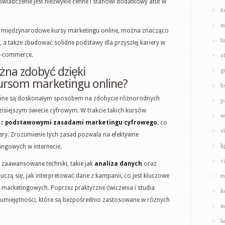
świadczenie jest niezwykle cenne i stanowi dodatkowy atut w
k
m
i w międzynarodowe kursy marketingu online, można znacząco
l
 a także zbudować solidne podstawy dla przyszłej kariery w
s
 e-commerce.
żna zdobyć dzięki
g
rsom marketingu online?
l
line są doskonałym sposobem na zdobycie różnorodnych
p
zisiejszym świecie cyfrowym. W trakcie takich kursów
w
 z
podstawowymi zasadami marketingu cyfrowego
, co
s
iery. Zrozumienie tych zasad pozwala na efektywne
l
ingowych w internecie.
c
e zaawansowane techniki, takie jak
analiza danych
oraz
m
 uczą się, jak interpretować dane z kampanii, co jest kluczowe
marketingowych. Poprzez praktyczne ćwiczenia i studia
k
 umiejętności, które są bezpośrednio zastosowane w różnych
m
l