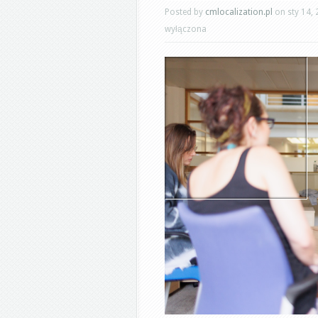
Posted by
cmlocalization.pl
on sty 14, 
wyłączona