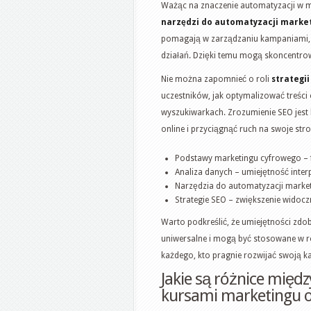
Ważąc na znaczenie automatyzacji w m
narzędzi do automatyzacji marke
pomagają w zarządzaniu kampaniami, c
działań. Dzięki temu mogą skoncentrow
Nie można zapomnieć o roli
strategii
uczestników, jak optymalizować treści
wyszukiwarkach. Zrozumienie SEO jest 
online i przyciągnąć ruch na swoje stro
Podstawy marketingu cyfrowego – 
Analiza danych – umiejętność interp
Narzędzia do automatyzacji market
Strategie SEO – zwiększenie widocz
Warto podkreślić, że umiejętności zd
uniwersalne i mogą być stosowane w ró
każdego, kto pragnie rozwijać swoją k
Jakie są różnice mię
kursami marketingu o