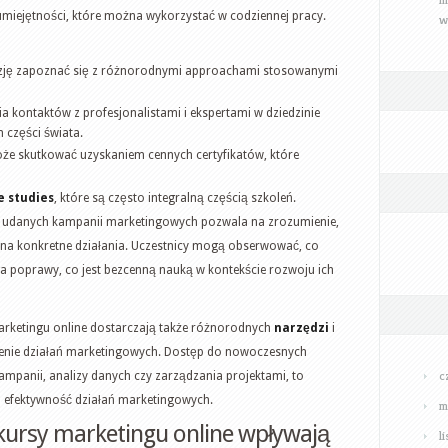
h umiejętności, które można wykorzystać w codziennej pracy.
w
azję zapoznać się z różnorodnymi approachami stosowanymi
 kontaktów z profesjonalistami i ekspertami w dziedzinie
 części świata.
że skutkować uzyskaniem cennych certyfikatów, które
e studies
, które są często integralną częścią szkoleń.
 udanych kampanii marketingowych pozwala na zrozumienie,
ię na konkretne działania. Uczestnicy mogą obserwować, co
ga poprawy, co jest bezcenną nauką w kontekście rozwoju ich
rketingu online dostarczają także różnorodnych
narzędzi
i
zenie działań marketingowych. Dostęp do nowoczesnych
c
ampanii, analizy danych czy zarządzania projektami, to
 efektywność działań marketingowych.
m
ursy marketingu online wpływają
l