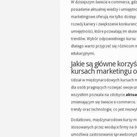
W dzisiejszym świecie e-commerce, gdz
posiadanie aktualnej wiedzy i umiejęt
marketingowe oferują nie tylko dostęp 
rozwój kariery i zwiększenie konkurenc
umiejętności, które pozwalają im skut
trendów. Wybór odpowiedniego kursu
dlatego warto przyjrzeć się różnico
edukacyjnymi.
Jakie są główne korzy
kursach marketingu o
Udział w międzynarodowych kursach mar
dla osób pragnących rozwijać swoje um
wszystkim pozwala na zdobycie
aktua
zmieniającym się świecie e-commerce. 
trendy oraz technologie, co jest niezwy
Dodatkowo, międzynarodowe kursy ma
stosowanych przez wiodące firmy na św
umożliwia zastosowanie sprawdzonych 