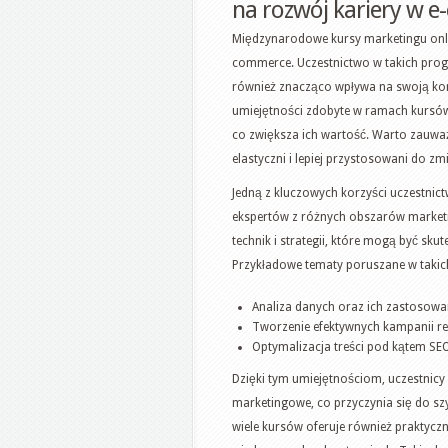
na rozwój kariery w 
Międzynarodowe kursy marketingu onl
commerce. Uczestnictwo w takich progr
również znacząco wpływa na swoją konk
umiejętności zdobyte w ramach kursów
co zwiększa ich wartość. Warto zauważy
elastyczni i lepiej przystosowani do 
Jedną z kluczowych korzyści uczestni
ekspertów z różnych obszarów marketi
technik i strategii, które mogą być sk
Przykładowe tematy poruszane w takich
Analiza danych oraz ich zastosow
Tworzenie efektywnych kampanii 
Optymalizacja treści pod kątem SE
Dzięki tym umiejętnościom, uczestnicy 
marketingowe, co przyczynia się do s
wiele kursów oferuje również praktycz