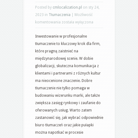
Posted by
cmlocalization.pl
on sty 24,
2023 in
Tłumaczenia
|
Możliwość
Dlaczego
komentowania
została wyłączona
warto
Inwestowanie w profesjonalne
inwestować
tłumaczenie to kluczowy krok dla firm,
w
które pragną zaistnieć na
profesjonalne
międzynarodowej scenie. W dobie
tłumaczenie?
globalizacji, skuteczna komunikacja z
klientami i partnerami z różnych kultur
ma nieocenione znaczenie. Dobre
tłumaczenie nie tylko pomaga w
budowaniu wizerunku marki, ale także
zwiększa zasięg rynkowy i zaufanie do
oferowanych usług. Warto zatem
zastanowić się, jak wybrać odpowiednie
biuro tłumaczeń oraz jakie pułapki
można napotkać w procesie