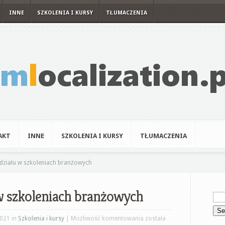
INNE
SZKOLENIA I KURSY
TŁUMACZENIA
AKT
INNE
SZKOLENIA I KURSY
TŁUMACZENIA
udziału w szkoleniach branżowych
 w szkoleniach branżowych
Korzyści
2021 in
Szkolenia i kursy
|
Możliwość komentowania
została