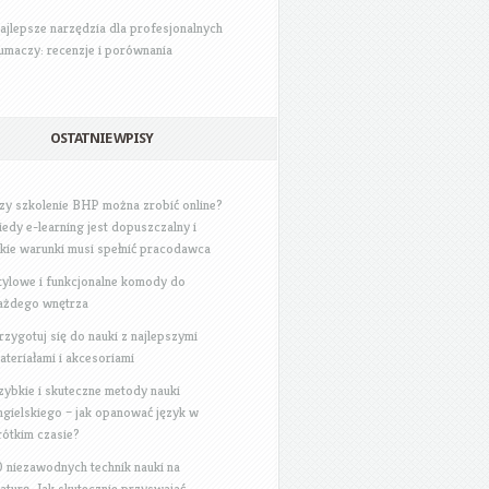
ajlepsze narzędzia dla profesjonalnych
łumaczy: recenzje i porównania
OSTATNIE WPISY
zy szkolenie BHP można zrobić online?
iedy e-learning jest dopuszczalny i
akie warunki musi spełnić pracodawca
tylowe i funkcjonalne komody do
ażdego wnętrza
rzygotuj się do nauki z najlepszymi
ateriałami i akcesoriami
zybkie i skuteczne metody nauki
ngielskiego – jak opanować język w
rótkim czasie?
0 niezawodnych technik nauki na
aturę: Jak skutecznie przyswajać