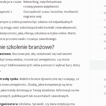
terakcja w czasie
Networking, natychmiastowa
s
rozwiązywanie wątpliwości
tępność z
Oszczędność czasu i kosztów, możliwość
l
nagrania sesji
c
arnymi a online powinna być zależna od indywidualnych
m
órzy mogą cenić sobie bezpośredni kontakt i interaktywność,
astyczności, jaką oferują szkolenia w trybie online. Warto
k
jsze w procesie nauki i rozwoju zawodowego.
m
ie szkolenie branżowe?
s
ranżowe
, kluczowe jest, aby zastanowić się nad swoimi
obyć nową wiedzę, rozszerzyć umiejętności, czy może
acy? Zdefiniowanie tych celów pomoże Ci wybrać kurs, który
.
trzeby rynku
. Niektóre branże dynamicznie się rozwijają, co
I
owe umiejętności. Zbadaj, jakie kompetencje są teraz
S
kie trendy dominują w Twojej dziedzinie. Informacje na ten
T
żowych, publikacjach lub na portalach zawodowych.
rganizatora
szkolenia. Sprawdź, czy dana instytucja ma