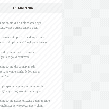
TŁUMACZENIA
łumaczenie dla dzieła teatralnego:
achowanie rytmu i emocji scen
oszukiwanie profesjonalnego biura
łumaczeń: jak znaleźć najlepszą firmę?
orekty tłumaczeń – tłumacz
ngielskiego w Krakowie
łumaczenie dla branży mody:
ostosowanie marki do lokalnych
rendów
ęzyk specjalistyczny w tłumaczeniach
edycznych: wyzwania i strategie
łumaczenie konsekutywne a tłumaczenie
ymultaniczne – porównanie technik