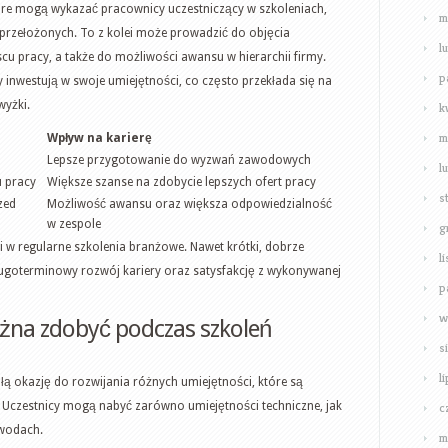
re mogą wykazać pracownicy uczestniczący w szkoleniach,
m
przełożonych. To z kolei może prowadzić do objęcia
l
cu pracy, a także do możliwości awansu w hierarchii firmy.
p
inwestują w swoje umiejętności, co często przekłada się na
wyżki.
k
m
Wpływ na karierę
Lepsze przygotowanie do wyzwań zawodowych
l
u pracy
Większe szanse na zdobycie lepszych ofert pracy
s
zed
Możliwość awansu oraz większa odpowiedzialność
w zespole
g
i w regularne szkolenia branżowe. Nawet krótki, dobrze
l
goterminowy rozwój kariery oraz satysfakcję z wykonywanej
p
w
ożna zdobyć podczas szkoleń
s
l
 okazję do rozwijania różnych umiejętności, które są
 Uczestnicy mogą nabyć zarówno umiejętności techniczne, jak
c
awodach.
m