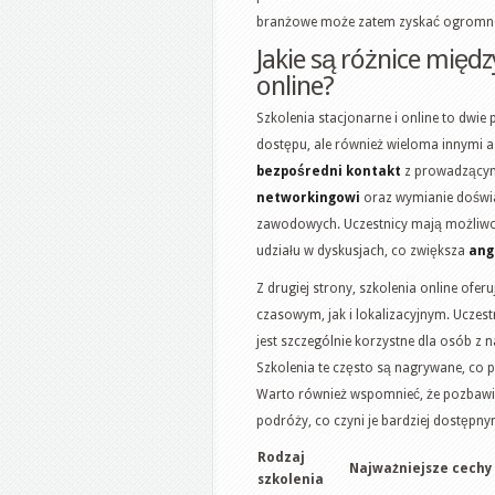
branżowe może zatem zyskać ogromne 
Jakie są różnice międ
online?
Szkolenia stacjonarne i online to dwie 
dostępu, ale również wieloma innymi a
bezpośredni kontakt
z prowadzącymi
networkingowi
oraz wymianie doświa
zawodowych. Uczestnicy mają możliwo
udziału w dyskusjach, co zwiększa
ang
Z drugiej strony, szkolenia online ofe
czasowym, jak i lokalizacyjnym. Uczes
jest szczególnie korzystne dla osób
Szkolenia te często są nagrywane, c
Warto również wspomnieć, że pozbawi
podróży, co czyni je bardziej dostępn
Rodzaj
Najważniejsze cechy
szkolenia