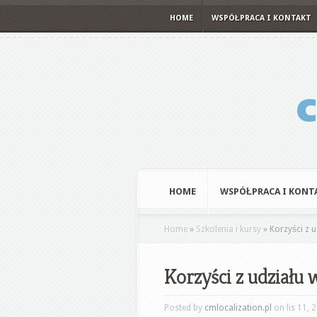
HOME
WSPÓŁPRACA I KONTAKT
HOME
WSPÓŁPRACA I KONT
Home
»
Szkolenia i kursy
»
Korzyści z 
Korzyści z udziału
Posted by
cmlocalization.pl
on lis 11, 