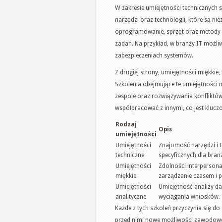
W zakresie umiejętności technicznyc
narzędzi oraz technologii, które są n
oprogramowanie, sprzęt oraz metody p
zadań. Na przykład, w branży IT możli
zabezpieczeniach systemów.
Z drugiej strony, umiejętności miękkie, 
Szkolenia obejmujące te umiejętności 
zespole oraz rozwiązywania konfliktów
współpracować z innymi, co jest kluc
Rodzaj
Opis
umiejętności
Umiejętności
Znajomość narzędzi i t
techniczne
specyficznych dla bran
Umiejętności
Zdolności interpersona
miękkie
zarządzanie czasem i p
Umiejętności
Umiejętność analizy da
analityczne
wyciągania wniosków.
Każde z tych szkoleń przyczynia się do
przed nimi nowe możliwości zawodowe.