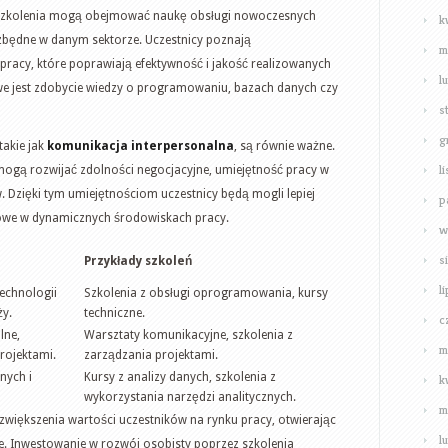
h szkolenia mogą obejmować naukę obsługi nowoczesnych
k
iezbędne w danym sektorze. Uczestnicy poznają
m
racy, które poprawiają efektywność i jakość realizowanych
l
we jest zdobycie wiedzy o programowaniu, bazach danych czy
s
g
takie jak
komunikacja interpersonalna
, są równie ważne.
l
mogą rozwijać zdolności negocjacyjne, umiejętność pracy w
. Dzięki tym umiejętnościom uczestnicy będą mogli lepiej
p
zowe w dynamicznych środowiskach pracy.
w
s
Przykłady szkoleń
l
echnologii
Szkolenia z obsługi oprogramowania, kursy
ży.
techniczne.
c
lne,
Warsztaty komunikacyjne, szkolenia z
m
rojektami.
zarządzania projektami.
nych i
Kursy z analizy danych, szkolenia z
k
wykorzystania narzędzi analitycznych.
m
 zwiększenia wartości uczestników na rynku pracy, otwierając
l
 Inwestowanie w rozwój osobisty poprzez szkolenia