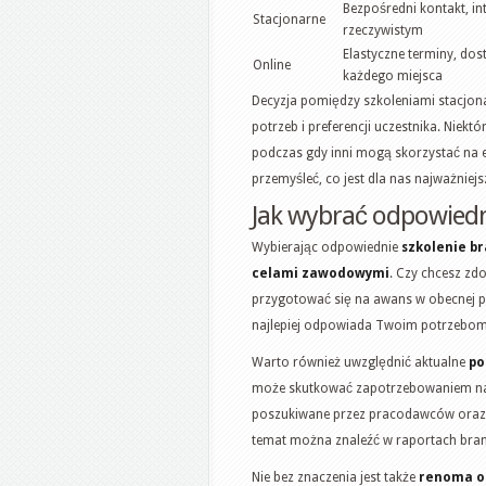
Bezpośredni kontakt, in
Stacjonarne
rzeczywistym
Elastyczne terminy, dos
Online
każdego miejsca
Decyzja pomiędzy szkoleniami stacjon
potrzeb i preferencji uczestnika. Niekt
podczas gdy inni mogą skorzystać na el
przemyśleć, co jest dla nas najważnie
Jak wybrać odpowiedn
Wybierając odpowiednie
szkolenie b
celami zawodowymi
. Czy chcesz zd
przygotować się na awans w obecnej pr
najlepiej odpowiada Twoim potrzebom
Warto również uwzględnić aktualne
po
może skutkować zapotrzebowaniem na n
poszukiwane przez pracodawców oraz ja
temat można znaleźć w raportach bran
Nie bez znaczenia jest także
renoma o