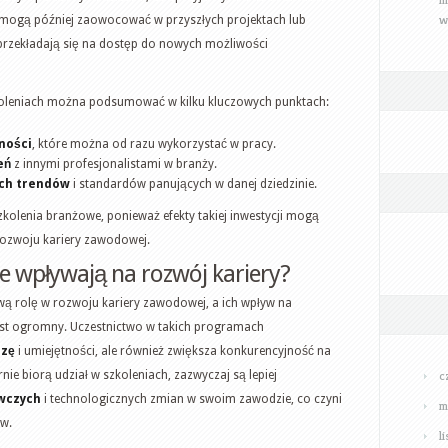
w
 mogą później zaowocować w przyszłych projektach lub
przekładają się na dostęp do nowych możliwości
szkoleniach można podsumować w kilku kluczowych punktach:
ności
, które można od razu wykorzystać w pracy.
eń
z innymi profesjonalistami w branży.
ch trendów
i standardów panujących w danej dziedzinie.
zkolenia branżowe, ponieważ efekty takiej inwestycji mogą
rozwoju kariery zawodowej.
e wpływają na rozwój kariery?
ą rolę w rozwoju kariery zawodowej, a ich wpływ na
st ogromny. Uczestnictwo w takich programach
dzę
i umiejętności, ale również zwiększa konkurencyjność na
c
nie biorą udział w szkoleniach, zazwyczaj są lepiej
wczych
i technologicznych zmian w swoim zawodzie, co czyni
m
w.
l