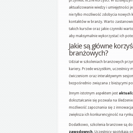
przynieść liczne korzyści. W dzisiejsz
aktualizowanie wiedzy i umiejętności je
nie tylko możliwość zdobycia nowych 
kontaktów w branży. Warto zastanowić
takich kursów oraz jakie czynniki war
aby maksymalnie wykorzystać ich poten
Jakie są główne korzyś
branżowych?
Udział w szkoleniach branżowych przyno
kariery. Przede wszystkim, uczestnicy
ćwiczeniom oraz interaktywnym sesjom.
bezpośrednio związana z bieżącymi p
Innym istotnym aspektem jest
aktuali
dokształcanie się pozwala na śledzenie
możliwość zapoznania się z innowacjam
zwiększa ich konkurencyjność na rynku
Dodatkowo, szkolenia branżowe są do
zawodowych
. Uczestnicy spotykają 