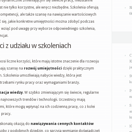
ym dynamicznie zmieniającym się świecie pracy, nieustanne
N
st nie tylko korzystne, ale wręcz niezbędne. Szkolenia oferują
t
kompetencji, ale także szansę na nawiązanie wartościowych
 się, jakie konkretne umiejętności można zdobyć podczas
to wziąć pod uwagę przy wyborze odpowiedniego szkolenia,
cjał.
ci z udziału w szkoleniach
C
K
si liczne korzyści, które mają istotne znaczenie dla rozwoju
j
 mają szansę na
rozwój umiejętności
dzięki praktycznym
 Szkolenia umożliwiają nabycie wiedzy, która jest
S
k
otrzebami rynku pracy oraz wymaganiami branży.
P
zacja wiedzy
. W szybko zmieniającym się świecie, regularne
m
 najnowszych trendów i technologii. Uczestnicy mają
S
i, które mogą wpłynąć na ich codzienną pracę, co z kolei
a
 pracy.
k
skonałą okazją do
nawiązywania cennych kontaktów
1
osoby z podobnych dziedzin, co sprzyja wymianie doświadczeń
m