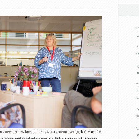
z
udziału
w
szkoleniach
T
branżowych
z
P
t
K
a
T
d
t
J
m
T
luczowy krok w kierunku rozwoju zawodowego, który może
s