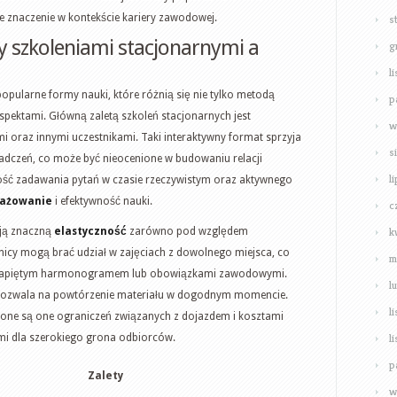
znaczenie w kontekście kariery zawodowej.
s
zy szkoleniami stacjonarnymi a
g
l
popularne formy nauki, które różnią się nie tylko metodą
p
spektami. Główną zaletą szkoleń stacjonarnych jest
w
 oraz innymi uczestnikami. Taki interaktywny format sprzyja
s
dczeń, co może być nieocenione w budowaniu relacji
l
ść zadawania pytań w czasie rzeczywistym oraz aktywnego
ażowanie
i efektywność nauki.
c
k
rują znaczną
elastyczność
zarówno pod względem
tnicy mogą brać udział w zajęciach z dowolnego miejsca, co
m
 z napiętym harmonogramem lub obowiązkami zawodowymi.
l
o pozwala na powtórzenie materiału w dogodnym momencie.
l
one są one ograniczeń związanych z dojazdem i kosztami
l
ymi dla szerokiego grona odbiorców.
p
Zalety
w