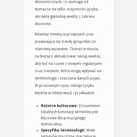
ekonomicznych, co wymaga od
tłumacza nie tylko znajomości języka,
ale także głębokiej wiedzy z zakresu
ekonomii.
Również zmiany w przepisach oraz
pojawiające się trendy gospodarcze
stanowią wyzwanie. Tłumacze muszą
na bieżąco aktualizować swoją wiedzę,
aby być na czasie z nowymi regulacjami
oraz trendami, które mogą wpływać na
terminologię i znaczenie danych pojęć.
W przeciwnym razie, istnieje ryzyko
błędów w interpretacji i przekładzie.
Różnice kulturowe
: Zrozumienie
lokalnych konotacji terminów jest
kluczowe dla precyzyjnego
tłumaczenia.
Specyfika terminologii
: Wiele
terminów ma różne znaczenia w