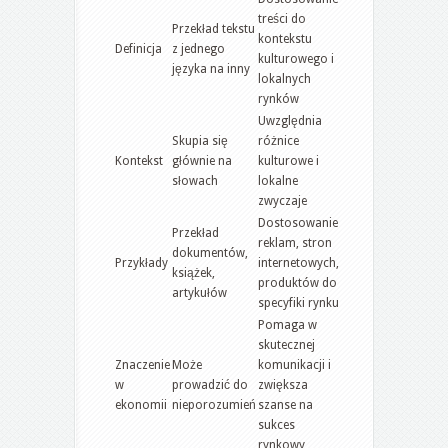
treści do
Przekład tekstu
kontekstu
Definicja
z jednego
kulturowego i
języka na inny
lokalnych
rynków
Uwzględnia
Skupia się
różnice
Kontekst
głównie na
kulturowe i
słowach
lokalne
zwyczaje
Dostosowanie
Przekład
reklam, stron
dokumentów,
Przykłady
internetowych,
książek,
produktów do
artykułów
specyfiki rynku
Pomaga w
skutecznej
Znaczenie
Może
komunikacji i
w
prowadzić do
zwiększa
ekonomii
nieporozumień
szanse na
sukces
rynkowy