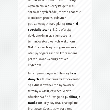
terminów ekonomicznych może być
wyzwaniem, ale korzystając z kilku
sprawdzonych źródeł, można znacznie
ułatwić ten proces. Jednym z
podstawowych narzędzi są
słowniki
specjalistyczne
, które oferują
dokładne definicje i tłumaczenia
terminów stosowanych w ekonomii.
Niektóre z nich są dostępne online i
oferują bogate zasoby, które można
przeszukiwać według różnych
kryteriów.
Innym pomocnym źródłem są
bazy
danych
z tłumaczeniami, które często
są aktualizowane i mogą zawierać
terminy w wielu językach. Warto
również zwrócić uwagę na
publikacje
naukowe
, artykuły oraz czasopisma
branżowe. Często zawierają one