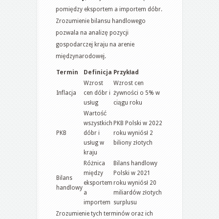
pomiędzy eksportem a importem dóbr.
Zrozumienie bilansu handlowego
pozwala na analizę pozycji
gospodarczej kraju na arenie
międzynarodowej.
Termin
Definicja
Przykład
Wzrost
Wzrost cen
Inflacja
cen dóbr i
żywności o 5% w
usług
ciągu roku
Wartość
wszystkich
PKB Polski w 2022
PKB
dóbr i
roku wyniósł 2
usług w
biliony złotych
kraju
Różnica
Bilans handlowy
między
Polski w 2021
Bilans
eksportem
roku wyniósł 20
handlowy
a
miliardów złotych
importem
surplusu
Zrozumienie tych terminów oraz ich