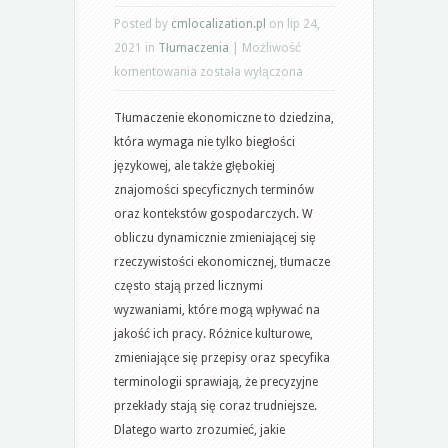
Posted by
cmlocalization.pl
on lip 24,
2021 in
Tłumaczenia
|
Możliwość
Tłumaczenie
komentowania
została wyłączona
ekonomiczne:
Tłumaczenie ekonomiczne to dziedzina,
kluczowe
która wymaga nie tylko biegłości
terminy
językowej, ale także głębokiej
i
znajomości specyficznych terminów
wyzwania
oraz kontekstów gospodarczych. W
obliczu dynamicznie zmieniającej się
rzeczywistości ekonomicznej, tłumacze
często stają przed licznymi
wyzwaniami, które mogą wpływać na
jakość ich pracy. Różnice kulturowe,
zmieniające się przepisy oraz specyfika
terminologii sprawiają, że precyzyjne
przekłady stają się coraz trudniejsze.
Dlatego warto zrozumieć, jakie