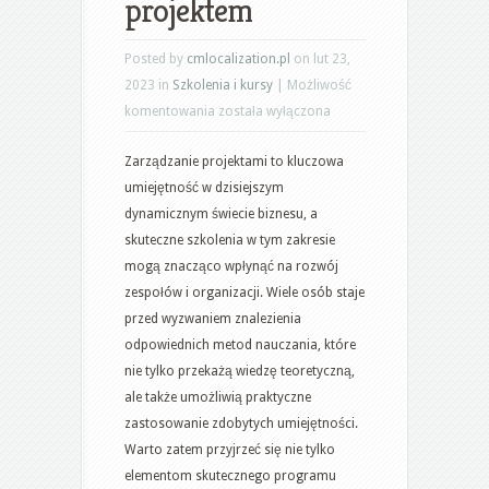
projektem
Posted by
cmlocalization.pl
on lut 23,
2023 in
Szkolenia i kursy
|
Możliwość
Skuteczne
komentowania
została wyłączona
metody
Zarządzanie projektami to kluczowa
prowadzenia
umiejętność w dzisiejszym
szkoleń
dynamicznym świecie biznesu, a
z
skuteczne szkolenia w tym zakresie
zarządzania
mogą znacząco wpłynąć na rozwój
projektem
zespołów i organizacji. Wiele osób staje
przed wyzwaniem znalezienia
odpowiednich metod nauczania, które
nie tylko przekażą wiedzę teoretyczną,
ale także umożliwią praktyczne
zastosowanie zdobytych umiejętności.
Warto zatem przyjrzeć się nie tylko
elementom skutecznego programu